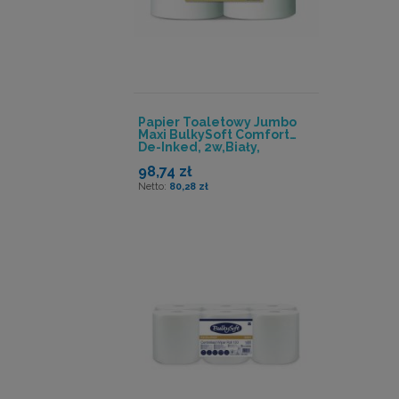
Papier Toaletowy Jumbo
Maxi BulkySoft Comfort
De-Inked, 2w,biały,
Celuloza Z
98,74 zł
Recyklingu,300m, 6 Rolek
80,28 zł