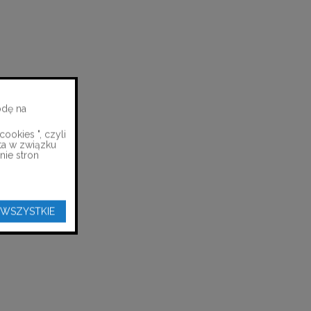
odę na
ookies ", czyli
ta w związku
nie stron
 WSZYSTKIE