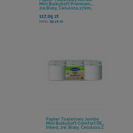
Mini BulkySoft Premium,
2w,biały, Celuloza,170m,
12 Rolek/op
117,05 zł
95,16 zł
Papier Toaletowy Jumbo
Mini BulkySoft Comfort DE-
Inked, 2w, Biały, Celuloza Z
Recyklingu, 120m, 12 Rolek