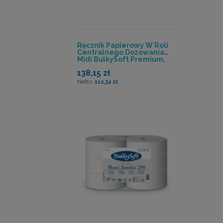
Ręcznik Papierowy W Roli
Centralnego Dozowania
Midi BulkySoft Premium,
2w. Biały, Celuloza,150m, 6
138,15 zł
Rolek
112,32 zł