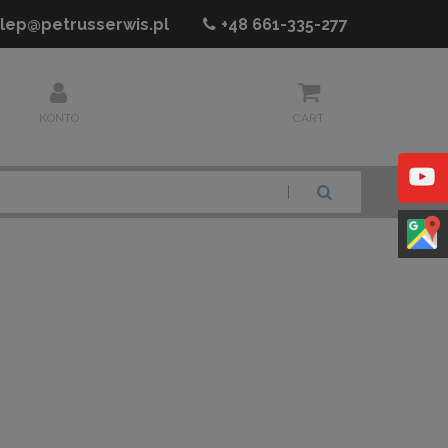
lep@petrusserwis.pl
+48
661-335-277
KONTO
CART
SZUKAJ