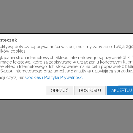
steczek
ektywą dotyczącą prywatności w sieci, musimy zapytać o Twoją zg
lików cookies.
ądania stron internetowych Sklepu Internetowego są używane pliki "c
formacje tekstowe, które są zapisywane w urządzeniu końcowym Klien
ze Sklepu Internetowego. Ich stosowanie ma na celu poprawne działa
Sklepu Internetowego oraz umożliwić analitykę ułatwiającą sprzedaż.
cji czytaj na:
Cookies i Polityka Prywatności
ODRZUĆ
DOSTOSUJ
AKCEPTUJ