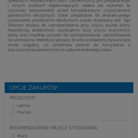
dywanach i wykładzinach plam. Zarówno przy tym preparacie jak
i innych środkach odplamiających zaleca się wykonać te
czynności bezpośrednio przed kompleksowym czyszczeniem
powierzchni tekstylnych. Obok preparatów do ekstrakcyjnego
czyszczenia powierzchni tekstylnych często stosowany jest
Tapi
Shampo
służący do szamponowania przy użyciu suchej piany.
Największą skuteczność uzyskujemy przy użyciu wytwornicy
piany oraz miękkiej szczotki do szamponowania, zamontowanej
na szorowarce. Metoda ta sprawia, że włos wykładziny dywanu jest
mniej wilgotny, co umożliwia powrót do korzystania z
wyczyszczonej powierzchni po upływie krótszego czasu.
OPCJE ZAKUPÓW
PRODUCENT
Lakma
Pramol
REKOMENDOWANE MIEJSCE STOSOWANIA
Biuro