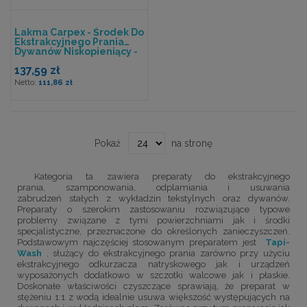
Lakma Carpex - Środek Do
Ekstrakcyjnego Prania
Dywanów Niskopieniący -
5l
137,59 zł
111,86 zł
Pokaż
na stronę
Kategoria ta zawiera preparaty do ekstrakcyjnego
prania, szamponowania, odplamiania i usuwania
zabrudzeń stałych z wykładzin tekstylnych oraz dywanów.
Preparaty o szerokim zastosowaniu rozwiązujące typowe
problemy związane z tymi powierzchniami jak i środki
specjalistyczne, przeznaczone do określonych zanieczyszczeń.
Podstawowym najczęściej stosowanym preparatem jest
Tapi-
Wash
, służący do ekstrakcyjnego prania zarówno przy użyciu
ekstrakcyjnego odkurzacza natryskowego jak i urządzeń
wyposażonych dodatkowo w szczotki walcowe jak i płaskie.
Doskonałe właściwości czyszczące sprawiają, że preparat w
stężeniu 1:1 z wodą idealnie usuwa większość występujących na