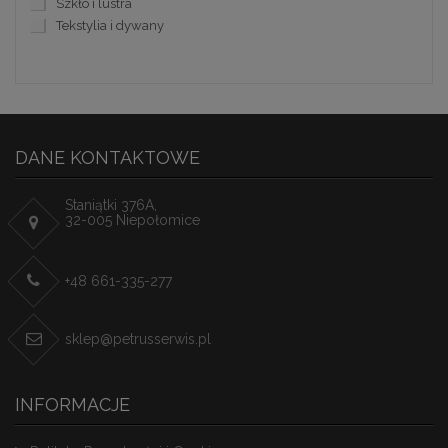
Szkło i lustra
Tekstylia i dywany
DANE KONTAKTOWE
Staniątki 376A,
32-005 Niepołomice
+48 661-335-277
sklep@petrusserwis.pl
INFORMACJE