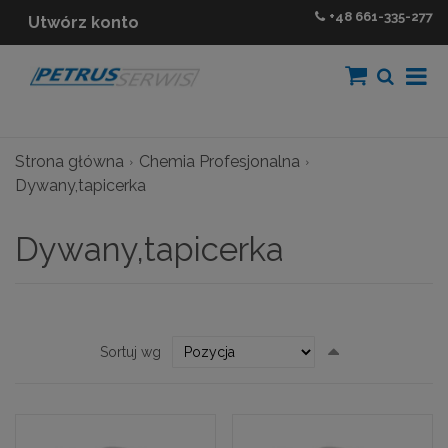
+48
661-335-277
Utwórz konto
Strona główna
Chemia Profesjonalna
Dywany,tapicerka
Dywany,tapicerka
Ustaw
Sortuj wg
kierunek
malejący