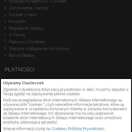
Polityka Prywatności i Cookies
Zamówienia i zwroty
Kontakt z nami
Poradnik
Regulamin Sklepu
O Firmie
Płatność i Dostawa
Warunki odstąpienia od umowy
Nasze Sklepy
PŁATNOŚCI
Używamy Ciasteczek
Zgodnie z dyrektywą dotyczącą prywatności w sieci, musimy zapytać o
Twoją zgodę na zapisywanie plików cookies.
Podczas przeglądania stron internetowych Sklepu Internetowego są
używane pliki "cookies ", czyli niewielkie informacje tekstowe, które są
zapisywane w urządzeniu końcowym Klienta w związku korzystaniem
ze Sklepu Internetowego. Ich stosowanie ma na celu poprawne
działanie stron internetowych Sklepu Internetowego oraz umożliwić
analitykę ułatwiającą sprzedaż.
Więcej informacji czytaj na:
Cookies i Polityka Prywatności