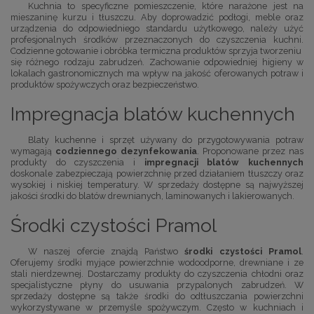
Kuchnia to specyficzne pomieszczenie, które narażone jest na
mieszaninę kurzu i tłuszczu. Aby doprowadzić podłogi, meble oraz
urządzenia do odpowiedniego standardu użytkowego, należy użyć
profesjonalnych środków przeznaczonych do czyszczenia kuchni.
Codzienne gotowanie i obróbka termiczna produktów sprzyja tworzeniu
się różnego rodzaju zabrudzeń. Zachowanie odpowiedniej higieny w
lokalach gastronomicznych ma wpływ na jakość oferowanych potraw i
produktów spożywczych oraz bezpieczeństwo.
Impregnacja blatów kuchennych
Blaty kuchenne i sprzęt używany do przygotowywania potraw
wymagają
codziennego dezynfekowania
. Proponowane przez nas
produkty do czyszczenia i
impregnacji blatów kuchennych
doskonale zabezpieczają powierzchnię przed działaniem tłuszczy oraz
wysokiej i niskiej temperatury. W sprzedaży dostępne są najwyższej
jakości środki do blatów drewnianych, laminowanych i lakierowanych.
Środki czystości Pramol
W naszej ofercie znajdą Państwo
środki czystości Pramol
.
Oferujemy środki myjące powierzchnie wodoodporne, drewniane i ze
stali nierdzewnej. Dostarczamy produkty do czyszczenia chłodni oraz
specjalistyczne płyny do usuwania przypalonych zabrudzeń. W
sprzedaży dostępne są także środki do odtłuszczania powierzchni
wykorzystywane w przemyśle spożywczym. Często w kuchniach i