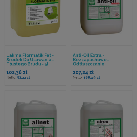
Lakma Flormatik Fat -
Anti-Oil Extra -
Środek Do Usuwania
Bezzapachowe
Tłustego Brudu - 5l
Odtłuszczanie
Powierzchni Roboczych W
102,36 zł
207,24 zł
Kuchni
83,22 zł
168,49 zł