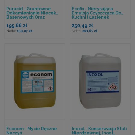
Puracid - Gruntowne
Ecofix - Nierysująca
Odkamienianie Niecek
Emulsja Czyszcząca Do
Basenowych Oraz
Kuchni I Łazienek
Natrysków
195,66 zł
250,49 zł
159,07 zł
203,65 zł
Econom - Mycie Ręczne
Inoxol - Konserwacja Stali
Naczyń
Nierdzewnej, Inox I