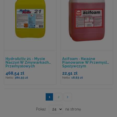
HydroActiv 21 - Mycie
Acifoam - Kwaśne
Naczyń W Zmywarkach
Pianowanie W Przemyśle
Przemysłowych
Spożywczym
468,54 zł
22,91 zł
380,93 zł
18,63 zł
Strona
Aktualnie czytasz stronę
Strona
Strona
Przejdź Dalej
1
2
Pokaż
na stronę