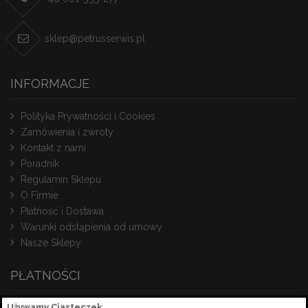
sklep@petrusserwis.pl
INFORMACJE
Polityka Prywatności i Cookies
Zamówienia i zwroty
Kontakt z nami
Poradnik
Regulamin Sklepu
O Firmie
Płatność i Dostawa
Warunki odstąpienia od umowy
Nasze Sklepy
PŁATNOŚCI
Używamy Ciasteczek