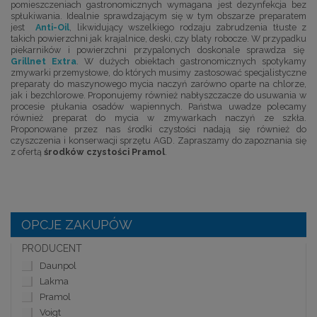
pomieszczeniach gastronomicznych wymagana jest dezynfekcja bez
spłukiwania. Idealnie sprawdzającym się w tym obszarze preparatem
jest
Anti-Oil
, likwidujący wszelkiego rodzaju zabrudzenia tłuste z
takich powierzchni jak krajalnice, deski, czy blaty robocze. W przypadku
piekarników i powierzchni przypalonych doskonale sprawdza się
Grillnet Extra
. W dużych obiektach gastronomicznych spotykamy
zmywarki przemysłowe, do których musimy zastosować specjalistyczne
preparaty do maszynowego mycia naczyń zarówno oparte na chlorze,
jak i bezchlorowe. Proponujemy również nabłyszczacze do usuwania w
procesie płukania osadów wapiennych. Państwa uwadze polecamy
również preparat do mycia w zmywarkach naczyń ze szkła.
Proponowane przez nas środki czystości nadają się również do
czyszczenia i konserwacji sprzętu AGD. Zapraszamy do zapoznania się
z ofertą
środków czystości Pramol
.
OPCJE ZAKUPÓW
PRODUCENT
Daunpol
Lakma
Pramol
Voigt