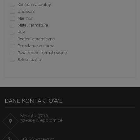
Kamień naturalny
Linoleum
Marmur
Metal i armatura
PCV
Podłogi ceramiczne
Porcelana sanitarna
Powierzchnie emaliowane
Szkło i lustra
DANE KONTAKTOWE
Staniątki 376A,
32-005 Niepołomice
+48 661-335-277