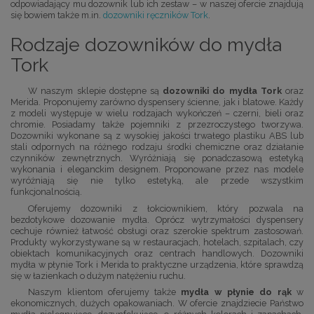
odpowiadający mu dozownik lub ich zestaw – w naszej ofercie znajdują
się bowiem także m.in.
dozowniki ręczników Tork
.
Rodzaje dozowników do mydła
Tork
W naszym sklepie dostępne są
dozowniki do mydła Tork
oraz
Merida. Proponujemy zarówno dyspensery ścienne, jak i blatowe. Każdy
z modeli występuje w wielu rodzajach wykończeń – czerni, bieli oraz
chromie. Posiadamy także pojemniki z przezroczystego tworzywa.
Dozowniki wykonane są z wysokiej jakości trwałego plastiku ABS lub
stali odpornych na różnego rodzaju środki chemiczne oraz działanie
czynników zewnętrznych. Wyróżniają się ponadczasową estetyką
wykonania i eleganckim designem. Proponowane przez nas modele
wyróżniają się nie tylko estetyką, ale przede wszystkim
funkcjonalnością.
Oferujemy dozowniki z łokciownikiem, który pozwala na
bezdotykowe dozowanie mydła. Oprócz wytrzymałości dyspensery
cechuje również łatwość obsługi oraz szerokie spektrum zastosowań.
Produkty wykorzystywane są w restauracjach, hotelach, szpitalach, czy
obiektach komunikacyjnych oraz centrach handlowych. Dozowniki
mydła w płynie Tork i Merida to praktyczne urządzenia, które sprawdzą
się w łazienkach o dużym natężeniu ruchu.
Naszym klientom oferujemy także
mydła w płynie do rąk
w
ekonomicznych, dużych opakowaniach. W ofercie znajdziecie Państwo