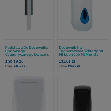
Podstawa Do Dozownika
Dozownik Na
Blatowego
Jednorazowe Wkłady 880
Cylindrycznego Dwp103,
Ml Lub 1000 Ml Merida
Wysokość 140 Mm,
Top, Okienko Niebieskie
290,28 zł
131,61 zł
Średnica 40 Mm
236,00 zł
107,00 zł