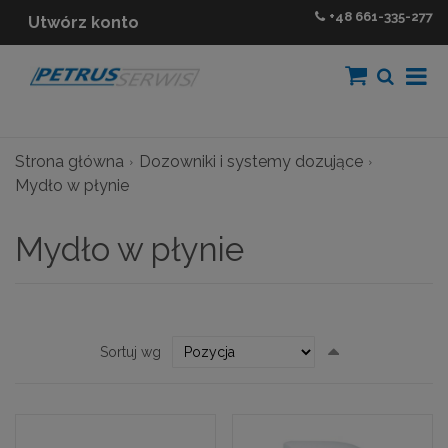
+48
661-335-277
Utwórz konto
Strona główna
Dozowniki i systemy dozujące
Mydło w płynie
Mydło w płynie
Ustaw
Sortuj wg
kierunek
malejący