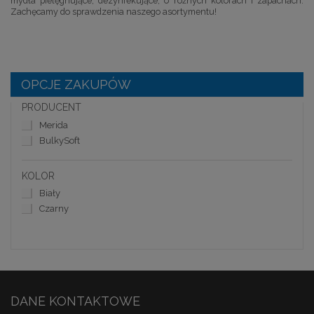
mydła pielęgnujące, dezynfekujące, o różnych kolorach i zapachach.
Zachęcamy do sprawdzenia naszego asortymentu!
OPCJE ZAKUPÓW
PRODUCENT
Merida
BulkySoft
KOLOR
Biały
Czarny
DANE KONTAKTOWE