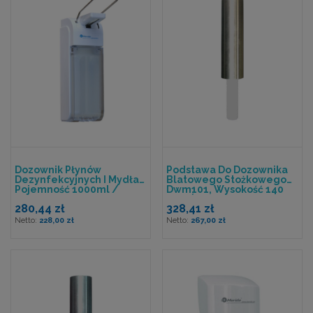
Dozownik Płynów
Podstawa Do Dozownika
Dezynfekcyjnych I Mydła,
Blatowego Stożkowego
Pojemność 1000ml /
Dwm101, Wysokość 140
500ml, Przycisk Łokciowy
Mm, Średnica 45 Mm
280,44 zł
328,41 zł
228,00 zł
267,00 zł