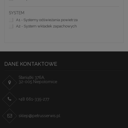
SYSTEM
A1 - Systemy odświeżania powietrza
A2 - System wkładek zapachowych
DANE KONTAKTOWE
Staniątki 376A,
32-005 Niepołomice
+48 661-335-277
sklep@petrusserwis.pl