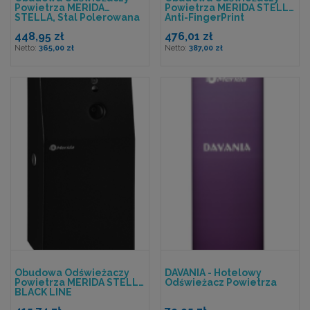
Powietrza MERIDA
Powietrza MERIDA STELLA
STELLA, Stal Polerowana
Anti-FingerPrint
448,95 zł
476,01 zł
365,00 zł
387,00 zł
Obudowa Odświeżaczy
DAVANIA - Hotelowy
Powietrza MERIDA STELLA
Odświeżacz Powietrza
BLACK LINE