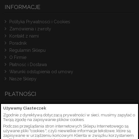
INFORMACJE
Polityka Prywatności i Cookies
Zamówienia i zwroty
Kontakt z nami
Poradnik
Regulamin Sklepu
O Firmie
Płatność i Dostawa
Warunki odstąpienia od umowy
Nasze Sklepy
PŁATNOŚCI
Używamy Ciasteczek
Zgodnie z dyrektywą dotyczącą prywatności w sieci, musimy zapytać o
Twoją zgodę na zapisywanie plików cookies.
Podczas przeglądania stron internetowych Sklepu Internetowego są
używane pliki "cookies ", czyli niewielkie informacje tekstowe, które są
zapisywane w urządzeniu końcowym Klienta w związku korzystaniem