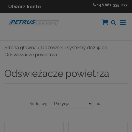
+48
661-335-277
Utwórz konto
Strona główna
Dozowniki i systemy dozujące
Odświeżacze powietrza
Odświeżacze powietrza
Ustaw
Sortuj wg
kierunek
malejący