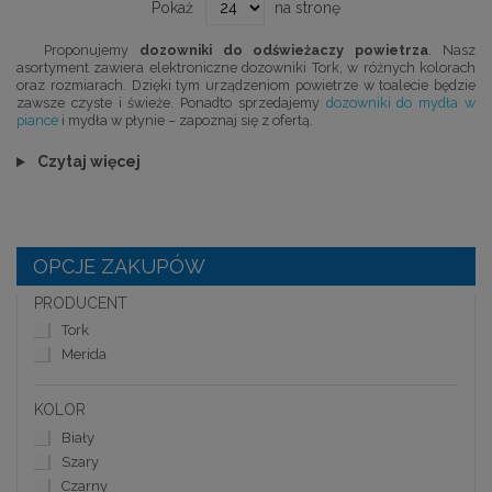
Pokaż
na stronę
Proponujemy
dozowniki do odświeżaczy powietrza
. Nasz
asortyment zawiera elektroniczne dozowniki Tork, w różnych kolorach
oraz rozmiarach. Dzięki tym urządzeniom powietrze w toalecie będzie
zawsze czyste i świeże. Ponadto sprzedajemy
dozowniki do mydła w
piance
i mydła w płynie – zapoznaj się z ofertą.
Czytaj więcej
OPCJE ZAKUPÓW
PRODUCENT
Tork
Merida
KOLOR
Biały
Szary
Czarny