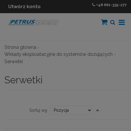
+48
661-335-277
Utwórz konto
Strona główna
Wkłady eksploatacyjne do systemów dozujących
Serwetki
Serwetki
Ustaw
Sortuj wg
kierunek
malejący