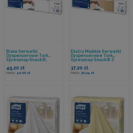
Białe Serwetki
Ekstra Miękkie Serwetki
Dyspenserowe Tork
Dyspenserowe Tork
Xpressnap Snack®,
Xpressnap Snack® Z
Składane W 1/4
Dekorem, Składane W
49,20 zł
37,20 zł
1/4
40,00 zł
30,24 zł