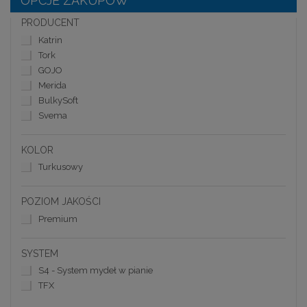
OPCJE ZAKUPÓW
PRODUCENT
Katrin
Tork
GOJO
Merida
BulkySoft
Svema
KOLOR
Turkusowy
POZIOM JAKOŚCI
Premium
SYSTEM
S4 - System mydeł w pianie
TFX