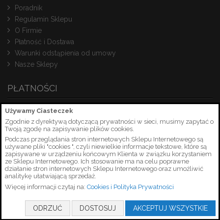
Poradnik
Regulamin Sklepu
O Firmie
Płatność i Dostawa
Warunki odstąpienia od umowy
Nasze Sklepy
PŁATNOŚCI
Używamy Ciasteczek
Zgodnie z dyrektywą dotyczącą prywatności w sieci, musimy zapytać o
Twoją zgodę na zapisywanie plików cookies.
Podczas przeglądania stron internetowych Sklepu Internetowego są
używane pliki "cookies ", czyli niewielkie informacje tekstowe, które są
zapisywane w urządzeniu końcowym Klienta w związku korzystaniem
ze Sklepu Internetowego. Ich stosowanie ma na celu poprawne
działanie stron internetowych Sklepu Internetowego oraz umożliwić
analitykę ułatwiającą sprzedaż.
Więcej informacji czytaj na:
Cookies i Polityka Prywatności
Copyright © 2026 PetrusSerwis.pl
ODRZUĆ
DOSTOSUJ
AKCEPTUJ WSZYSTKIE