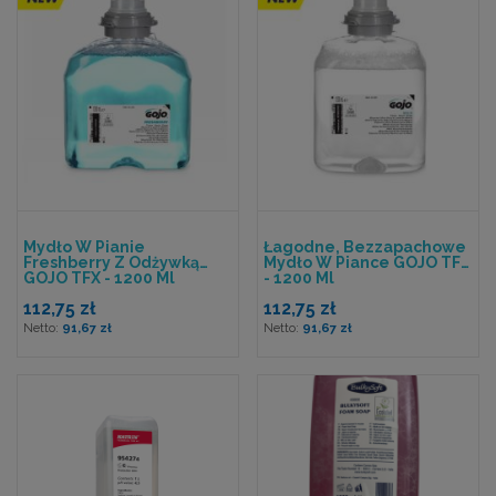
Mydło W Pianie
Łagodne, Bezzapachowe
Freshberry Z Odżywką
Mydło W Piance GOJO TFX
GOJO TFX - 1200 Ml
- 1200 Ml
112,75 zł
112,75 zł
91,67 zł
91,67 zł