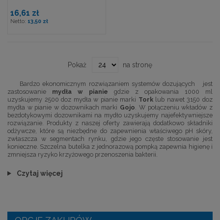
16,61 zł
13,50 zł
Pokaż
na stronę
Bardzo ekonomicznym rozwiązaniem systemów dozujących jest
zastosowanie
mydła w pianie
gdzie z opakowania 1000 ml
uzyskujemy 2500 doz mydła w pianie marki
Tork
lub nawet 3150 doz
mydła w pianie w dozownikach marki
Gojo
. W połączeniu wkładów z
bezdotykowymi dozownikami na mydło uzyskujemy najefektywniejsze
rozwiązanie. Produkty z naszej oferty zawierają dodatkowo składniki
odżywcze, które są niezbędne do zapewnienia właściwego pH skóry,
zwłaszcza w segmentach rynku, gdzie jego częste stosowanie jest
konieczne. Szczelna butelka z jednorazową pompką zapewnia higienę i
zmniejsza ryzyko krzyżowego przenoszenia bakterii.
Czytaj więcej