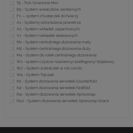
T9 - Tork Smartone Mini
B5 - System woreczków sanitarnych
F1 — system chusteczek do twarzy
A1 - Systemy odświeżania powietrza
A2 - System wkładek zapachowych
V1 - System nakładek sedesowych
M1 - System centralnego dozowania mały
M2 - System centralnego dozowania duży
M4 - System do rolek centralnego dozowania
W1 - system czyściw naścienny/podłogowy/stojakowy
W2 - System ściereczek w roli combi
W4 - System Top pak
N1 - System dozowania serwetek Counterfold
N2 - System dozowania serwetek Fastfold
N4 - System dozowania serwetek Xpressnap
N10 - System dozowania serwetek Xpressnap Snack