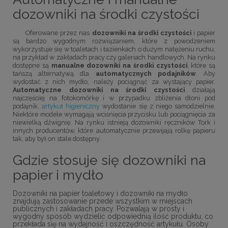
dozowniki na środki czystości
Oferowane przez nas
dozowniki na środki czystości
i papier
są bardzo wygodnym rozwiązaniem, które z powodzeniem
wykorzystuje się w toaletach i łazienkach o dużym natężeniu ruchu,
na przykład w zakładach pracy czy galeriach handlowych. Na rynku
dostępne są
manualne dozowniki na środki czystości
, które są
tańszą alternatywą dla
automatycznych podajników
. Aby
wydostać z nich mydło, należy pociągnąć za wystający papier.
Automatyczne dozowniki na środki czystości
działają
najczęściej na fotokomórkę i w przypadku zbliżenia dłoni pod
podajnik,
artykuł higieniczny
wydostanie się z niego samodzielnie.
Niektóre modele wymagają wciśnięcia przycisku lub pociągnięcia za
niewielką dźwignię. Na rynku istnieją dozowniki ręczników Tork i
innych producentów, które automatycznie przewijają rolkę papieru
tak, aby był on stale dostępny.
Gdzie stosuje się dozowniki na
papier i mydło
Dozowniki na papier toaletowy i dozowniki na mydło
znajdują zastosowanie przede wszystkim w miejscach
publicznych i zakładach pracy. Pozwalają w prosty i
wygodny sposób wydzielić odpowiednią ilość produktu, co
przekłada się na wydajność i oszczędność artykułu. Osoby