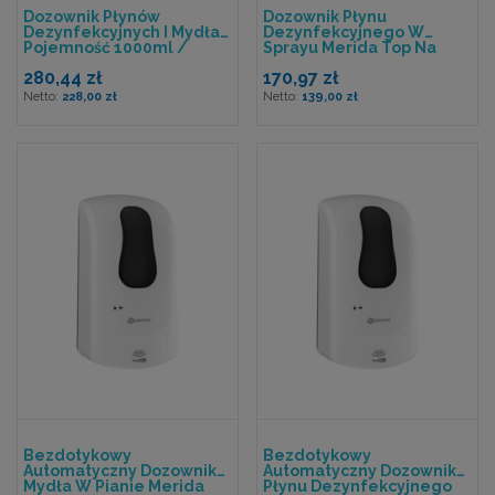
Dozownik Płynów
Dozownik Płynu
Dezynfekcyjnych I Mydła,
Dezynfekcyjnego W
Pojemność 1000ml /
Sprayu Merida Top Na
500ml, Przycisk Łokciowy
Wkłady 1000 Ml, Okienko
280,44 zł
170,97 zł
Czerwone
228,00 zł
139,00 zł
Bezdotykowy
Bezdotykowy
Automatyczny Dozownik
Automatyczny Dozownik
Mydła W Pianie Merida
Płynu Dezynfekcyjnego