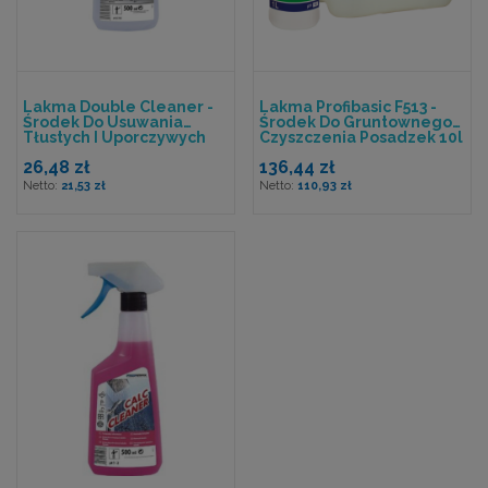
Lakma Double Cleaner -
Lakma Profibasic F513 -
Środek Do Usuwania
Środek Do Gruntownego
Tłustych I Uporczywych
Czyszczenia Posadzek 10l
Zabrudzeń - 500ml
26,48 zł
136,44 zł
21,53 zł
110,93 zł