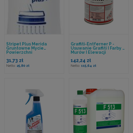
Stripet Plus Merida
Graffiti-Entferner P -
Gruntowne Mycie
Usuwanie Graffiti I Farby Z
Powierzchni
Murów I Elewacji
Wodoodpornych 1l
31,73 zł
142,24 zł
25,80 zł
115,64 zł