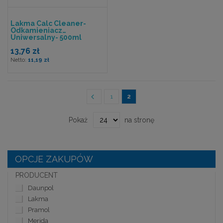
Lakma Calc Cleaner-
Odkamieniacz
Uniwersalny- 500ml
13,76 zł
11,19 zł
Strona
Strona
Poprzedni
Strona
Aktualnie czytasz stronę
1
2
Pokaż
na stronę
OPCJE ZAKUPÓW
PRODUCENT
Daunpol
Lakma
Pramol
Merida