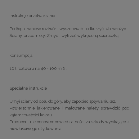
Instrukcje przetwarzania
Podłoga: nanieść roztwór - wyszorować - odkurzyć lub nałożyć.
Ściany, przedmioty: Zmyć - wytrzeć wykręconą ściereczką.
konsumpcja
10 l roztworu na 40 - 100 m 2 .
Specjalne instrukcje
Umyj ściany od dołu do góry, aby zapobiec spływaniu łez.
Powierzchnie lakierowane i malowane należy sprawdzić pod
kątem trwałości koloru.
Producent nie ponosi odpowiedzialności za szkody wynikające z
niewłaściwego użytkowania.