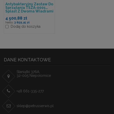
Antybakteryjny Zestaw Do
Sprzątania TSZA-0001
Splast Z Dwoma Wiadrami
I Workiem Na Odpady
4 500,88 zł
3 659,25 zł
Dodaj do koszyka
DANE KONTAKTOWE
Staniątki 376A,
32-005 Niepołomice
+48 661-335-277
sklep@petrusserwis.pl