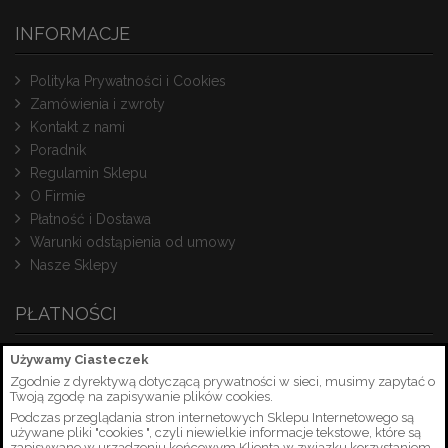
INFORMACJE
Polityka Prywatności i Cookies
Zamówienia i zwroty
Kontakt z nami
Poradnik
Regulamin Sklepu
O Firmie
Płatność i Dostawa
Warunki odstąpienia od umowy
Nasze Sklepy
PŁATNOŚCI
Używamy Ciasteczek
Zgodnie z dyrektywą dotyczącą prywatności w sieci, musimy zapytać o
Twoją zgodę na zapisywanie plików cookies.
Podczas przeglądania stron internetowych Sklepu Internetowego są
używane pliki "cookies ", czyli niewielkie informacje tekstowe, które są
zapisywane w urządzeniu końcowym Klienta w związku korzystaniem