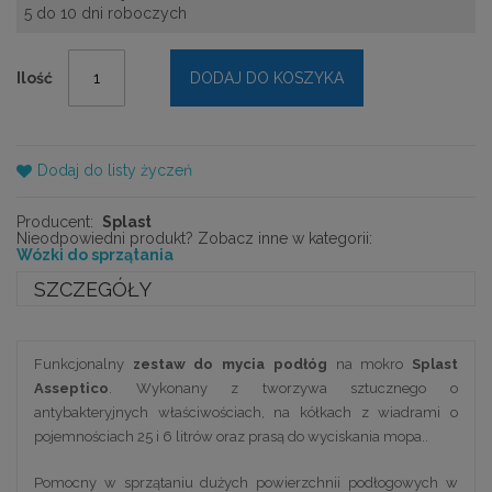
5 do 10 dni roboczych
Ilość
DODAJ DO KOSZYKA
Dodaj do listy życzeń
Producent:
Splast
Nieodpowiedni produkt? Zobacz inne w kategorii:
Wózki do sprzątania
SZCZEGÓŁY
Funkcjonalny
zestaw do mycia podłóg
na mokro
Splast
Asseptico
. Wykonany z tworzywa sztucznego o
antybakteryjnych właściwościach, na kółkach z wiadrami o
pojemnościach 25 i 6 litrów oraz prasą do wyciskania mopa..
Pomocny w sprzątaniu dużych powierzchnii podłogowych w