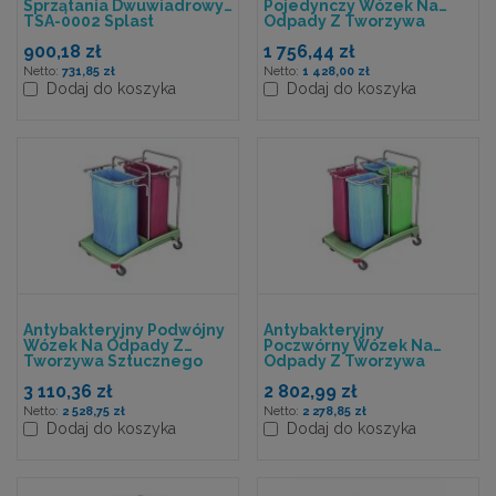
Sprzątania Dwuwiadrowy
Pojedynczy Wózek Na
TSA-0002 Splast
Odpady Z Tworzywa
Sztucznego Splast 120 L
900,18 zł
1 756,44 zł
TSOA-0001
731,85 zł
1 428,00 zł
Dodaj do koszyka
Dodaj do koszyka
Antybakteryjny Podwójny
Antybakteryjny
Wózek Na Odpady Z
Poczwórny Wózek Na
Tworzywa Sztucznego
Odpady Z Tworzywa
Splast 2x120 L TSOA-0005
Sztucznego Splast 4x70 L
3 110,36 zł
2 802,99 zł
TSOA-0021
2 528,75 zł
2 278,85 zł
Dodaj do koszyka
Dodaj do koszyka