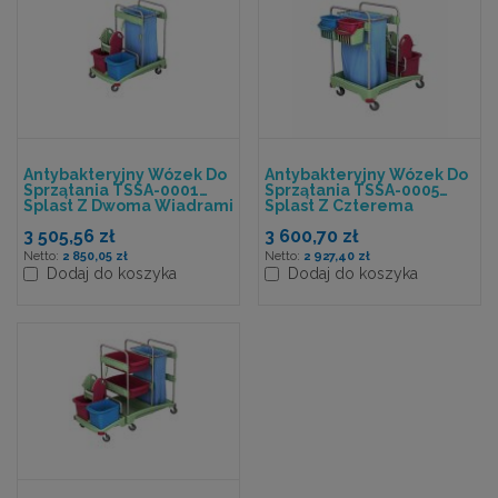
Antybakteryjny Wózek Do
Antybakteryjny Wózek Do
Sprzątania TSSA-0001
Sprzątania TSSA-0005
Splast Z Dwoma Wiadrami
Splast Z Czterema
I Workiem Na Odpady
Wiadrami I Workiem Na
3 505,56 zł
3 600,70 zł
Odpady
2 850,05 zł
2 927,40 zł
Dodaj do koszyka
Dodaj do koszyka