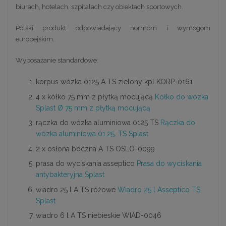
biurach, hotelach, szpitalach czy obiektach sportowych.
Polski produkt odpowiadający normom i wymogom
europejskim.
Wyposażanie standardowe:
korpus wózka 0125 A TS zielony kpl KORP-0161
4 x kółko 75 mm z płytką mocującą
Kółko do wózka
Splast Ø 75 mm z płytką mocującą
rączka do wózka aluminiowa 0125 TS
Rączka do
wózka aluminiowa 01.25. TS Splast
2 x osłona boczna A TS OSLO-0099
prasa do wyciskania asseptico
Prasa do wyciskania
antybakteryjna Splast
wiadro 25 l A TS różowe
Wiadro 25 l Asseptico TS
Splast
wiadro 6 l A TS niebieskie WIAD-0046