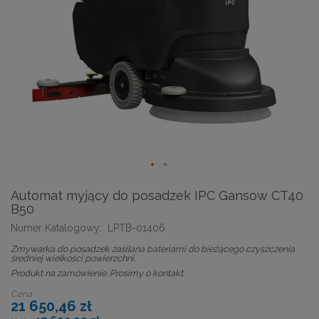
Automat myjący do posadzek IPC Gansow CT40
B50
Numer Katalogowy:
LPTB-01406
Zmywarka do posadzek zasilana bateriami do bieżącego czyszczenia
średniej wielkości powierzchni.
Produkt na zamówienie. Prosimy o kontakt.
Cena
21 650,46 zł