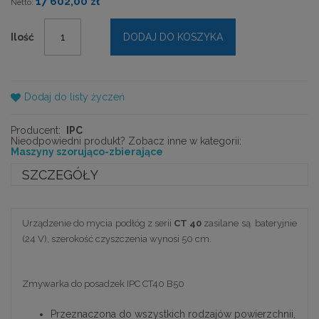
17 602,00 zł
Ilość
DODAJ DO KOSZYKA
Dodaj do listy życzeń
Producent:
IPC
Nieodpowiedni produkt? Zobacz inne w kategorii:
Maszyny szorująco-zbierające
SZCZEGÓŁY
Urządzenie do mycia podłóg z serii
CT 40
zasilane są bateryjnie
(24 V),
szerokość czyszczenia wynosi 50 cm.
Zmywarka do posadzek IPC CT40 B50
Przeznaczona do wszystkich rodzajów powierzchnii,