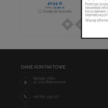
Rolek/op, System M4
40,54 zł
Podczas przegl
niewielkie in
32,96 zł
korzystaniem 
Dodaj do koszyka
internetowych 
Więcej informa
DANE KONTAKTOWE
Staniątki 376A,
32-005 Niepołomice
+48 661-335-277