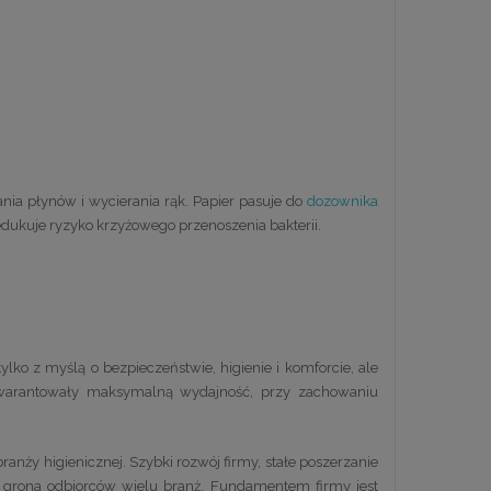
rania płynów i wycierania rąk. Papier pasuje do
dozownika
dukuje ryzyko krzyżowego przenoszenia bakterii.
ko z myślą o bezpieczeństwie, higienie i komforcie, ale
 gwarantowały maksymalną wydajność, przy zachowaniu
ranży higienicznej. Szybki rozwój firmy, stałe poszerzanie
o grona odbiorców wielu branż. Fundamentem firmy jest