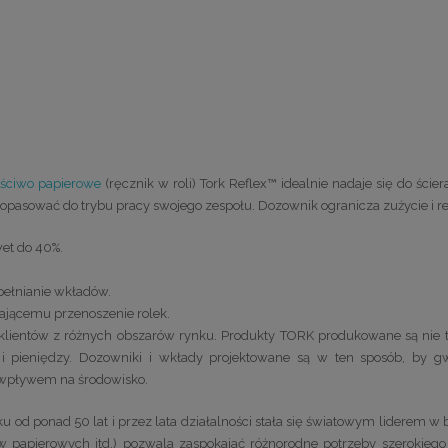
ściwo papierowe
(ręcznik w roli) Tork Reflex™ idealnie nadaje się do ście
opasować do trybu pracy swojego zespołu. Dozownik ogranicza zużycie i re
et do 40%.
pełnianie wkładów.
tającemu przenoszenie rolek.
lientów z różnych obszarów rynku. Produkty TORK produkowane są nie tyl
u i pieniędzy. Dozowniki i wkłady projektowane są w ten sposób, by
wpływem na środowisko.
u od ponad 50 lat i przez lata działalności stała się światowym liderem w b
w papierowych itd.) pozwala zaspokajać różnorodne potrzeby szerokieg