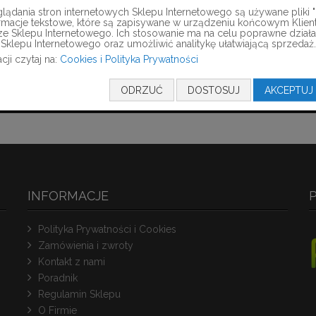
Rolek/op,M4
44,00 zł
44,00 zł
ądania stron internetowych Sklepu Internetowego są używane pliki "c
formacje tekstowe, które są zapisywane w urządzeniu końcowym Klien
35,77 zł
35,77 zł
ze Sklepu Internetowego. Ich stosowanie ma na celu poprawne działa
Dodaj do koszyka
Dodaj do koszyka
Sklepu Internetowego oraz umożliwić analitykę ułatwiającą sprzedaż.
cji czytaj na:
Cookies i Polityka Prywatności
ODRZUĆ
DOSTOSUJ
AKCEPTUJ
INFORMACJE
Polityka Prywatności i Cookies
Zamówienia i zwroty
Kontakt z nami
Poradnik
Regulamin Sklepu
O Firmie