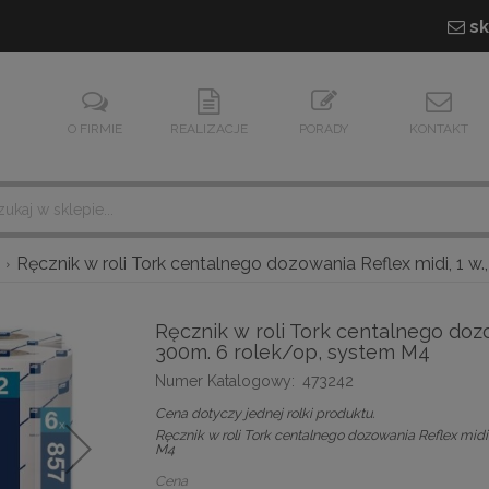
sk
O FIRMIE
REALIZACJE
PORADY
KONTAKT
Ręcznik w roli Tork centalnego dozowania Reflex midi, 1 w.
Ręcznik w roli Tork centalnego dozow
300m. 6 rolek/op, system M4
Numer Katalogowy:
473242
Cena dotyczy jednej rolki produktu.
Ręcznik w roli Tork centalnego dozowania Reflex midi,
M4
Cena