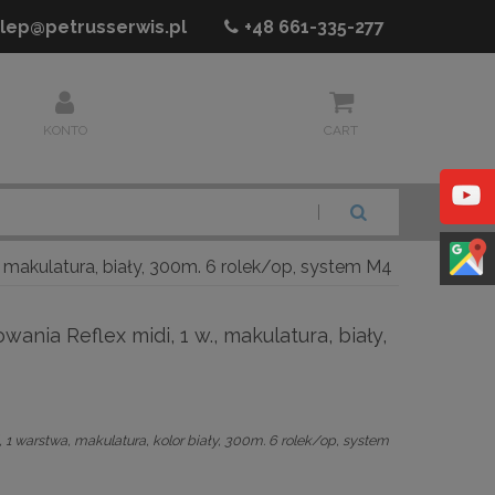
lep@petrusserwis.pl
+48
661-335-277
KONTO
CART
SZUKAJ
, makulatura, biały, 300m. 6 rolek/op, system M4
ania Reflex midi, 1 w., makulatura, biały,
 1 warstwa, makulatura, kolor biały, 300m. 6 rolek/op, system