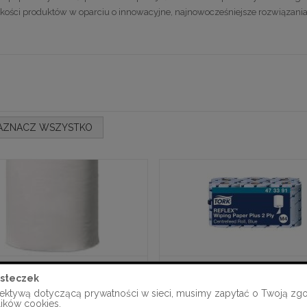
jakości produktów w oparciu o innowacyjne, najnowocześniejsze rozwiązania
AZNACZ WSZYSTKO
steczek
 Do Wycierania Tork Reflex™
Ręcznik W Roli Tork Centr
Plus Biały
Dozowania System Reflex Mi
ektywą dotyczącą prywatności w sieci, musimy zapytać o Twoją zg
Makulatura Niebieski, 15
lików cookies.