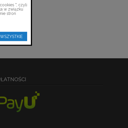
ookies ", czyli
ta w związku
nie stron
 WSZYSTKIE
PŁATNOŚCI