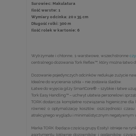
Surowiec: Makulatura
Ilość warstw: 1
Wymiary odcinka: 20 x 35 cm
Długość rolki: 300 m
Ilość rolek w kartonie: 6
Wytrzymałe i chłonne, 1-warstwowe, wszechstronne
czy
centralnego dozowania Tork Reflex™, który można łatwo d
Dozowanie pojedynczych odcinków redukuje zużycie naw
Idealne do wycierania szkła – nie zostawia śladów.
Łatwe do wyjęcia gilzy SmartCore® – szybkie i łatwe uzu
Tork Easy Handling™ – uchwyt ułatwia personelowi sprzą
TORK dostarcza kompletne rozwiązania higieniczne dla k
również o optymalizację kosztów, oszczędności czas
atrakcyjnego wyglądu i minimalistycznym negatywnym 
Marka TORK (będąca częścią grupy Essity) istnieje na rynk
asortymentu (głównie dozowników i podajników, czyści