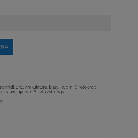
YKA
 midi, 1 w., makulatura, biały, 300m. 6 rolek/op,
u zawierającym 6 szt.</strong>
ii: