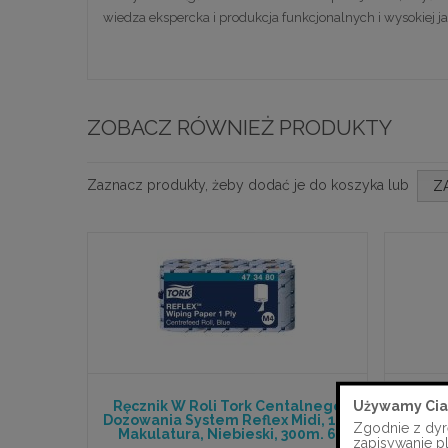
wiedza ekspercka i produkcja funkcjonalnych i wysokiej 
ZOBACZ RÓWNIEŻ PRODUKTY
Zaznacz produkty, żeby dodać je do koszyka lub
Z
Używamy Cia
Ręcznik W Roli Tork Centalnego
Papier
Dozowania System Reflex Midi, 1w.
Zgodnie z dyr
Makulatura, Niebieski, 300m. 6
zapisywanie p