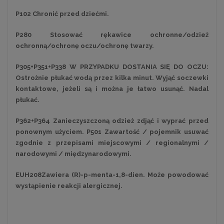
P102 Chronić przed dziećmi.
P280 Stosować rękawice ochronne/odzież
ochronną/ochronę oczu/ochronę twarzy.
P305+P351+P338 W PRZYPADKU DOSTANIA SIĘ DO OCZU:
Ostrożnie płukać wodą przez kilka minut. Wyjąć soczewki
kontaktowe, jeżeli są i można je łatwo usunąć. Nadal
płukać.
P362+P364 Zanieczyszczoną odzież zdjąć i wyprać przed
ponownym użyciem. P501 Zawartość / pojemnik usuwać
zgodnie z przepisami miejscowymi / regionalnymi /
narodowymi / międzynarodowymi.
EUH208Zawiera (R)-p-menta-1,8-dien. Może powodować
wystąpienie reakcji alergicznej.