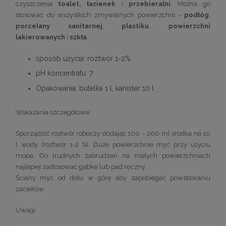
czyszczenia
toalet,
łazienek
i
przebieralni
. Można go
stosować do wszystkich zmywalnych powierzchni -
podłóg
,
porcelany sanitarnej
,
plastiku
,
powierzchni
lakierowanych
i
szkła
.
sposób użycia: roztwór 1-2%
pH koncentratu: 7
Opakowania: butelka 1 l, kanister 10 l
Wskazania szczegółowe:
Sporządzić roztwór roboczy dodając 100 – 200 ml środka na 10
l wody (roztwór 1-2 %). Duże powierzchnie myć przy użyciu
mopa. Do trudnych zabrudzeń na małych powierzchniach
najlepiej zastosować gąbkę lub pad ręczny.
Ściany myć od dołu w górę aby zapobiegać powstawaniu
zacieków.
Uwagi