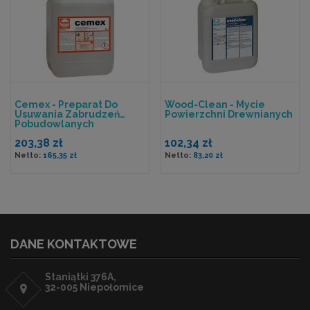
Cemex - Preparat Do
Wood-Clean - Mycie
Usuwania Zabrudzeń
Powierzchni Drewnianych
Pobudowlanych
203,38 zł
102,34 zł
165,35 zł
83,20 zł
DANE KONTAKTOWE
Staniątki 376A,
32-005 Niepołomice