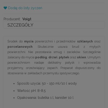
Dodaj do listy życzeń
Producent:
Voigt
SZCZEGÓŁY
Środek do
mycia
powierzchni i przedmiotów
szklanych
oraz
porcelanowych
. Skutecznie usuwa brud z mytych
powierzchni. Nie pozostawia smug i zacieków. Szczególnie
zalecany do mycia
podłóg
,
drzwi
,
płytek
oraz
okien
. Umytym
powierzchniom nadaje delikatny połysk i wprowadza
przyjemny, orzeźwiający zapach. Preparat dopuszczony do
stosowania w zakładach przemysłu spożywczego.
Sposób użycia: 50 - 150 ml/10 l wody
Wartość pH: 8-8,5
Opakowania: butelka 1 l, kanister 10 l