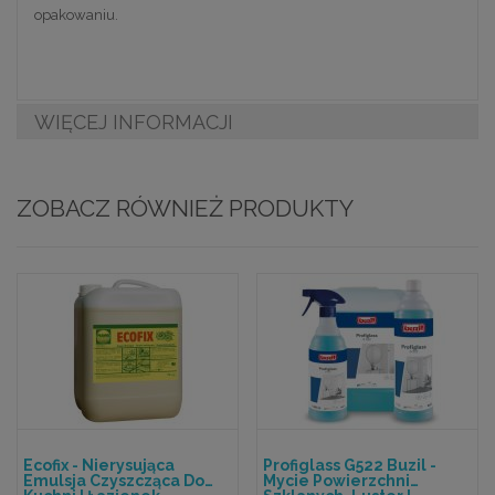
opakowaniu.
WIĘCEJ INFORMACJI
ZOBACZ RÓWNIEŻ PRODUKTY
Ecofix - Nierysująca
Profiglass G522 Buzil -
Emulsja Czyszcząca Do
Mycie Powierzchni