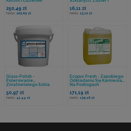
Kuchni I Łazienek
Szklanych, Luster I
Tworzyw Sztucznych
250,49 zł
16,11 zł
203,65 zł
13,10 zł
Glass-Polish -
Ecopur Fresh - Zapobiega
Polerowanie
Odkładaniu Się Kamienia
Zmatowiałego Szkła
Na Podłogach
50,97 zł
171,19 zł
41,44 zł
139,18 zł