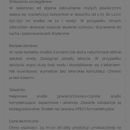
Wskazania szczegółowe:
W zależności od stopnia zabrudzenia mytych powierzchni
zaleca się rozcieńczyć koncentrat w stosunku od 1:70 do 1:200
(50-150 ml środka na 10 l wody). W przypadku silnych
zabrudzeń stosować większe stężenie roztworu. Wycieranie do
sucha i polerowanie jest zbyteczne.
Bezpieczeństwo:
W razie kontaktu środka z oczami lub skórą natychmiast obficie
spłukać wodą. Zasięgnąć porady lekarza. W przypadku
spożycia, wypić dużą ilość wody i skontaktować się z lekarzem.
Nie wywoływać wymiotów bez lekarskiej konsultacji. Chronić
przed dziećmi.
Składniki:
Niejonowe środki powierzchniowo-czynne, środki
kompleksujące, zapachowe i alkohole. Zawarte substancje są
biodegradowalne. Środek nie zawiera APEOi formaldehydów.
Dane techniczne:
Okres ważności: 24 m-ce od daty produkcji umieszczonej na