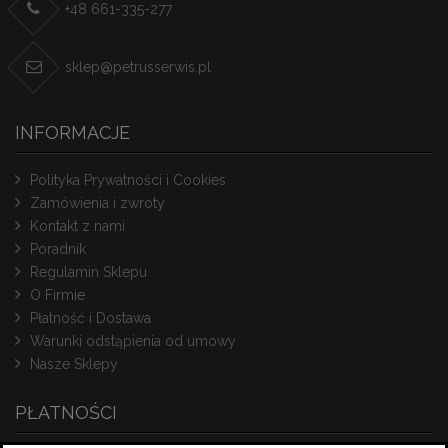
+48 661-335-277
sklep@petrusserwis.pl
INFORMACJE
Polityka Prywatności i Cookies
Zamówienia i zwroty
Kontakt z nami
Poradnik
Regulamin Sklepu
O Firmie
Płatność i Dostawa
Warunki odstąpienia od umowy
Nasze Sklepy
PŁATNOŚCI