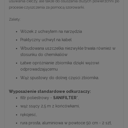
usuwania cieczy, ale także do osuszania dużych powierzchni po
procesie czyszczenia za pomocą szorowarki.
Zalety:
Wózek z uchwytem na narzędzia
Praktyczny uchwyt na kabel
Wbudowana uszczelka niezwykle trwała również w
stosunku do chemikaliów
Łatwe opróżnianie zbiornika dzięki wężowi
odprowadzającemu
Wąż spustowy do dolnej części zbiornika.
Wyposażenie standardowe odkurzaczy:
filtr poliestrowy -
SANIFILTER
*,
wąż ssący 2,5 m z końcówkami,
rękojeść,
rura prosta, aluminiowa w powłoce 50 cm - 2 szt,