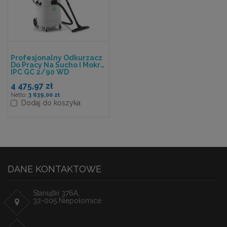
Profesjonalny Odkurzacz
Do Pracy Na Sucho I Mokro
IPC GC 2/90 WD
4 475,97 zł
3 639,00 zł
Dodaj do koszyka
DANE KONTAKTOWE
Staniątki 376A,
32-005 Niepołomice