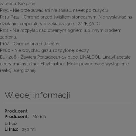
zapłonu. Nie palić.
P251 - Nie przekłuwać ani nie spalać, nawet po zużyciu.
P410+P412 - Chronić przed światłem słonecznym. Nie wystawiać na
działanie temperatury przekraczającej 122 °F, 50 °C.
P211 - Nie rozpylać nad otwartym ogniem lub innym źródłem
zapłonu.
P102 - Chronić przed dziećmi.
P260 - Nie wdychać gazu, rozpylonej cieczy
EUH208 - Zawiera Pentadecan-15-olide, LINALOOL, Linalyl acetate,
cedryl methyl ether, Ethyllinalool. Może powodować wystąpienie
reakcji alergicznej.
Więcej informacji
Więcej
Producent
informacji
Merida
Litraż
250 ml