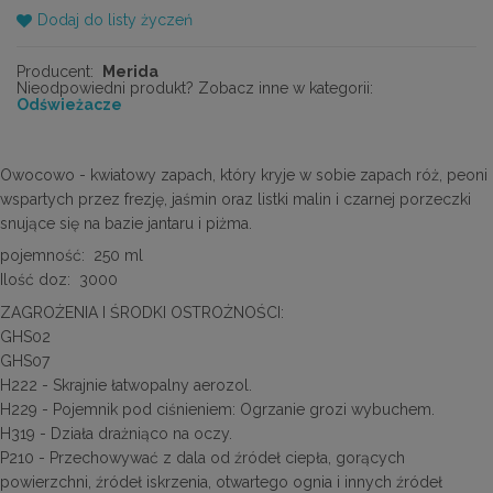
Dodaj do listy życzeń
Producent:
Merida
Nieodpowiedni produkt? Zobacz inne w kategorii:
Odświeżacze
Owocowo - kwiatowy zapach, który kryje w sobie zapach róż, peoni
wspartych przez frezję, jaśmin oraz listki malin i czarnej porzeczki
snujące się na bazie jantaru i piżma.
pojemność: 250 ml
Ilość doz: 3000
ZAGROŻENIA I ŚRODKI OSTROŻNOŚCI:
GHS02
GHS07
H222 - Skrajnie łatwopalny aerozol.
H229 - Pojemnik pod ciśnieniem: Ogrzanie grozi wybuchem.
H319 - Działa drażniąco na oczy.
P210 - Przechowywać z dala od źródeł ciepła, gorących
powierzchni, źródeł iskrzenia, otwartego ognia i innych źródeł