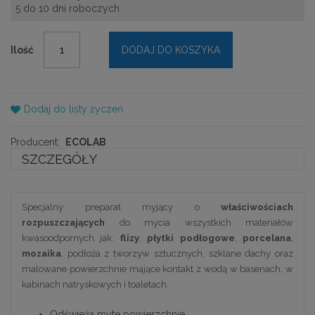
5 do 10 dni roboczych
Ilość
DODAJ DO KOSZYKA
Dodaj do listy życzeń
Producent:
ECOLAB
SZCZEGÓŁY
Specjalny preparat myjący o
właściwościach
rozpuszczających
do mycia wszystkich materiałów
kwasoodpornych jak:
flizy
,
płytki podłogowe
,
porcelana
,
mozaika
, podłoża z tworzyw sztucznych, szklane dachy oraz
malowane powierzchnie mające kontakt z wodą w basenach, w
kabinach natryskowych i toaletach.
Odświeża myte powierzchnie