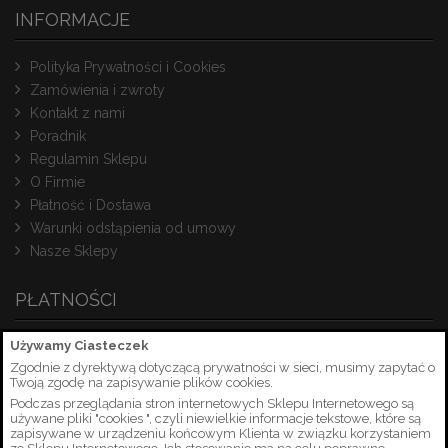
INFORMACJE
Polityka Prywatności i Cookies
Zamówienia i zwroty
Kontakt z nami
Poradnik
Regulamin Sklepu
O Firmie
Płatność i Dostawa
Warunki odstąpienia od umowy
Nasze Sklepy
PŁATNOŚCI
Używamy Ciasteczek
Zgodnie z dyrektywą dotyczącą prywatności w sieci, musimy zapytać o
Twoją zgodę na zapisywanie plików cookies.
Podczas przeglądania stron internetowych Sklepu Internetowego są
używane pliki "cookies ", czyli niewielkie informacje tekstowe, które są
zapisywane w urządzeniu końcowym Klienta w związku korzystaniem