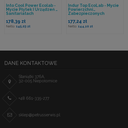
Into Cool Power Ecolab -
Indur Top EcoLab - Mycie
Mycie Płytek I Urządzeń W
Powierzchni
Sanitariatach
Zabezpieczonych
Powłokami
178,39 zł
177,24 zł
145,03 zł
144,10 zł
DANE KONTAKTOWE
Staniątki 376A,
32-005 Niepołomice
+48 661-335-277
sklep@petrusserwis.pl