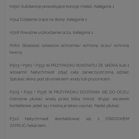
H290 Substancje powodujące korozję metali, Kategoria 1
H314 Działanie żrące na skórę, Kategoria 1
H318 Poważne uszkodzenie oczu, Kategoria 1
P280 Stosować rękawice ochronne/ ochronę oczu/ ochronę
twarzy.
P303 + P361 + P353 W PRZYPADKU KONTAKTU ZE SKÓRĄ (lub z
włosami): Natychmiast zdjąć całą zanieczyszczoną odzież.
Spłukać skórę pod strumieniem wody lub prysznicem.
P305 + P351 + P338 W PRZYPADKU DOSTANIA SIĘ DO OCZU:
Ostrożnie płukać wodą przez kilka minut. Wyjąć soczewki
kontaktowe, jeżeli są i można je łatwo usunąć. Nadal płukać.
P310 Natychmiast skontaktować się z OŚRODKIEM
ZATRUĆ/lekarzem.