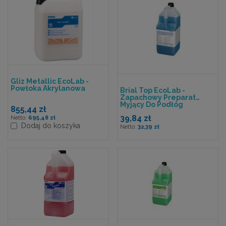
Gliz Metallic EcoLab -
Powłoka Akrylanowa
Brial Top EcoLab -
Zapachowy Preparat
Myjący Do Podłóg
855,44 zł
39,84 zł
695,48 zł
Dodaj do koszyka
32,39 zł