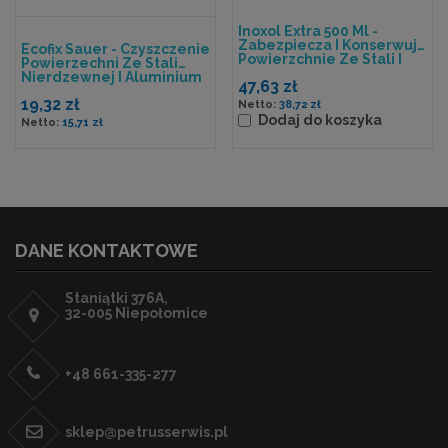
Inoxol Extra 500 Ml -
Zabezpiecza I Konserwuje
Ecofix Sauer - Czyszczenie
Powierzchnie Ze Stali I
Powierzechni Ze Stali
Aluminium
Nierdzewnej I Aluminium
47,63 zł
19,32 zł
38,72 zł
Dodaj do koszyka
15,71 zł
DANE KONTAKTOWE
Staniątki 376A,
32-005 Niepołomice
+48 661-335-277
sklep@petrusserwis.pl