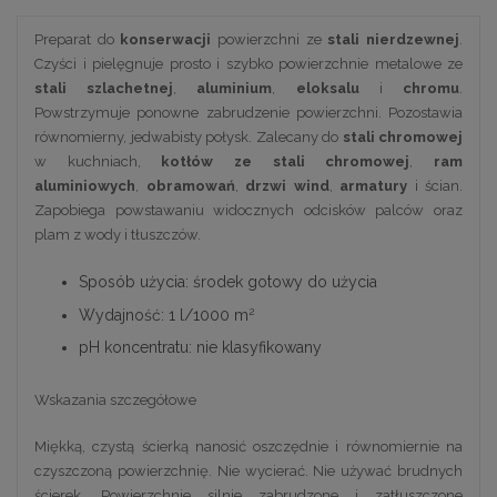
Preparat do
konserwacji
powierzchni ze
stali nierdzewnej
.
Czyści i pielęgnuje prosto i szybko powierzchnie metalowe ze
stali szlachetnej
,
aluminium
,
eloksalu
i
chromu
.
Powstrzymuje ponowne zabrudzenie powierzchni. Pozostawia
równomierny, jedwabisty połysk. Zalecany do
stali chromowej
w kuchniach,
kotłów ze stali chromowej
,
ram
aluminiowych
,
obramowań
,
drzwi wind
,
armatury
i ścian.
Zapobiega powstawaniu widocznych odcisków palców oraz
plam z wody i tłuszczów.
Sposób użycia: środek gotowy do użycia
2
Wydajność: 1 l/1000 m
pH koncentratu: nie klasyfikowany
Wskazania szczegółowe
Miękką, czystą ścierką nanosić oszczędnie i równomiernie na
czyszczoną powierzchnię. Nie wycierać. Nie używać brudnych
ścierek. Powierzchnie silnie zabrudzone i zatłuszczone