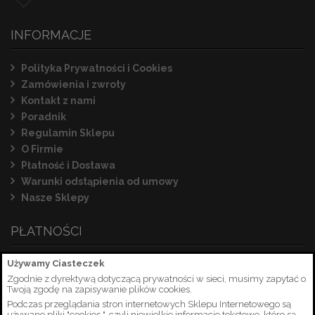
INFORMACJE
Polityka Prywatności i Cookies
Zamówienia i zwroty
Kontakt z nami
Poradnik
Regulamin Sklepu
O Firmie
Płatność i Dostawa
Warunki odstąpienia od umowy
Nasze Sklepy
PŁATNOŚCI
Używamy Ciasteczek
Zgodnie z dyrektywą dotyczącą prywatności w sieci, musimy zapytać o
Twoją zgodę na zapisywanie plików cookies.
Podczas przeglądania stron internetowych Sklepu Internetowego są
używane pliki "cookies ", czyli niewielkie informacje tekstowe, które są