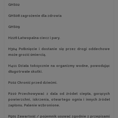
GHS02
GHS08 zagrożenie dla zdrowia
GHS09
H226 Łatwopalna ciecz i pary.
H304 Połknięcie i dostanie się przez drogi oddechowe
może grozić śmiercią.
H411 Działa toksycznie na organizmy wodne, powodując
długotrwałe skutki.
P102 Chronić przed dziećmi.
P210 Przechowywać z dala od źródeł ciepła, gorących
powierzchni, iskrzenia, otwartego ognia i innych źródeł
zapłonu. Palenie wzbronione.
P501 Zawartość / pojemnik usuwać zgodnie z przepisami