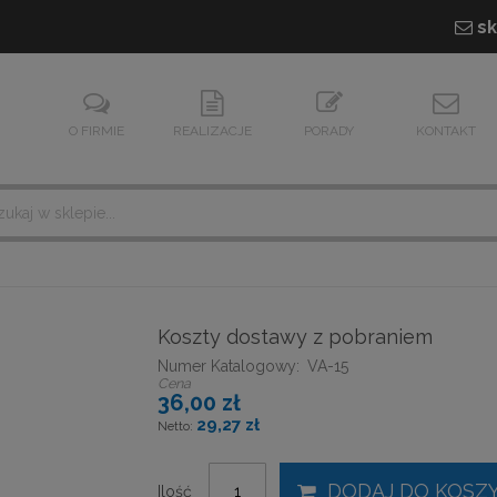
sk
O FIRMIE
REALIZACJE
PORADY
KONTAKT
Koszty dostawy z pobraniem
Numer Katalogowy:
VA-15
Cena
36,00 zł
29,27 zł
DODAJ DO KOSZ
Ilość