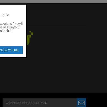
odę na
PŁATNOŚCI
ookies ", czyli
ta w związku
nie stron
 WSZYSTKIE