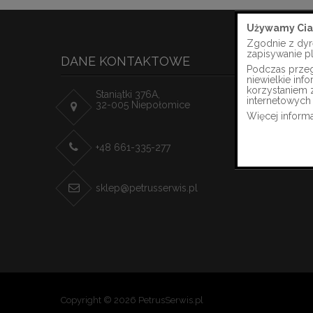
Używamy Cia
Zgodnie z dyr
zapisywanie p
DANE KONTAKTOWE
Podczas przegl
niewielkie in
korzystaniem 
Staniątki 376A,
internetowych 
32-005 Niepołomice
Więcej informa
+48 661-335-277
sklep@petrusserwis.pl
Copyright © 2026 PetrusSerwis.pl