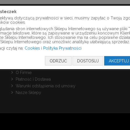
steczek
ektywą dotyczącą prywatności w sieci, musimy zapytać o Twoją zg
lików cookies.
INFORMACJE
ądania stron internetowych Sklepu Internetowego są używane pliki "c
formacje tekstowe, które są zapisywane w urządzeniu końcowym Klien
ze Sklepu Internetowego. Ich stosowanie ma na celu poprawne działa
Polityka Prywatności i Cookies
Sklepu Internetowego oraz umożliwić analitykę ułatwiającą sprzedaż.
Zamówienia i zwroty
cji czytaj na:
Cookies i Polityka Prywatności
Kontakt z nami
Poradnik
ODRZUĆ
DOSTOSUJ
AKCEPTUJ
Regulamin Sklepu
O Firmie
Płatność i Dostawa
Warunki odstąpienia od umowy
Nasze Sklepy