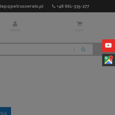
lep@petrusserwis.pl
+48
661-335-277
KONTO
CART
SZUKAJ
YKA