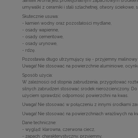
Sanitex Aroma jest profesjonalnym zapachowym środkiem
umywalki z ceramiki i stali szlachetnej, otwory ściekowe, s
Skutecznie usuwa:
- kamień wodny oraz pozostałości mydlane,
- osady wapienne,
- osady cementowe,
- osady urynowe,
- rdzę.
Pozostawia długo utrzymujący się - przyjemny malinowy
Uwaga! Nie stosować na powierzchnie aluminiowe, ocynk
Sposób użycia:
W zależności od stopnia zabrudzenia, przygotować roz
silnych zabrudzeń stosować środek nierozcieńczony. Do 
użyciem sprawdzić odporność powierzchni na kwas.
Uwaga! Nie stosować w połączeniu z innymi środkami zaw
Uwaga! Nie stosować na powierzchniach wrażliwych na k
Dane techniczne:
- wygląd: klarowna, czerwona ciecz,
- zapach: charakterystyczny, przyjemny,