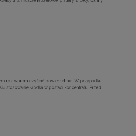
sy (np. muszle klozetowe, pisuary, bidety, wanny,
onym roztworem czyścić powierzchnie. W przypadku
ię stosowanie środka w postaci koncentratu. Przed