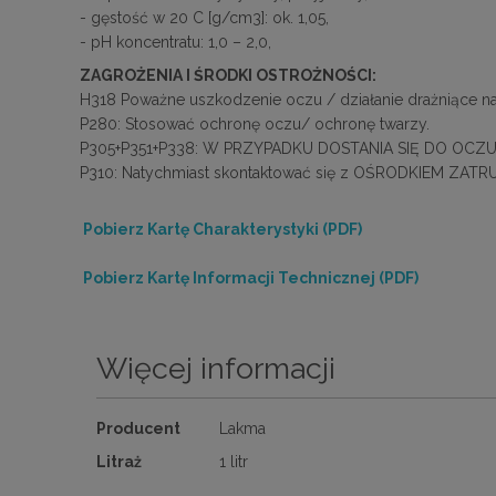
- gęstość w 20 C [g/cm3]: ok. 1,05,
- pH koncentratu: 1,0 – 2,0,
ZAGROŻENIA I ŚRODKI OSTROŻNOŚCI:
H318 Poważne uszkodzenie oczu / działanie drażniące na 
P280: Stosować ochronę oczu/ ochronę twarzy.
P305+P351+P338: W PRZYPADKU DOSTANIA SIĘ DO OCZU: Ostr
P310: Natychmiast skontaktować się z OŚRODKIEM ZATR
Pobierz Kartę Charakterystyki (PDF)
Pobierz Kartę Informacji Technicznej (PDF)
Więcej informacji
Więcej
Producent
Lakma
informacji
Litraż
1 litr