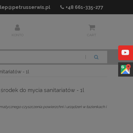
lep@petrusserwis.pl
+48
661-335-277
KONTO
CART
SZUKAJ
tariatów - 1l
rodek do mycia sanitariatów - 1l
atycznego czyszczenia powierzchni i urządzeń w łazienkach i