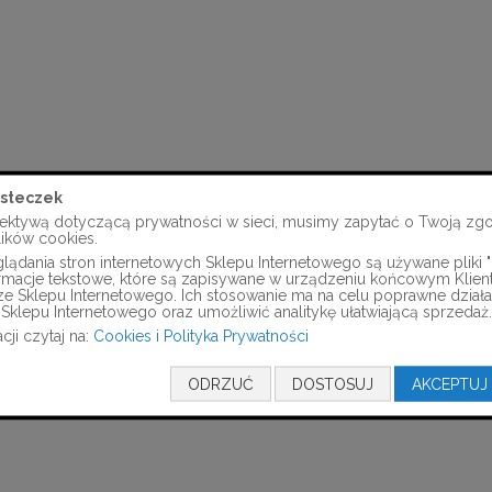
steczek
ektywą dotyczącą prywatności w sieci, musimy zapytać o Twoją zg
lików cookies.
ądania stron internetowych Sklepu Internetowego są używane pliki "c
formacje tekstowe, które są zapisywane w urządzeniu końcowym Klien
ze Sklepu Internetowego. Ich stosowanie ma na celu poprawne działa
Sklepu Internetowego oraz umożliwić analitykę ułatwiającą sprzedaż.
cji czytaj na:
Cookies i Polityka Prywatności
ODRZUĆ
DOSTOSUJ
AKCEPTUJ