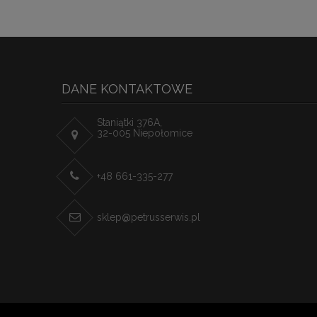
DANE KONTAKTOWE
Staniątki 376A,
32-005 Niepołomice
+48 661-335-277
sklep@petrusserwis.pl