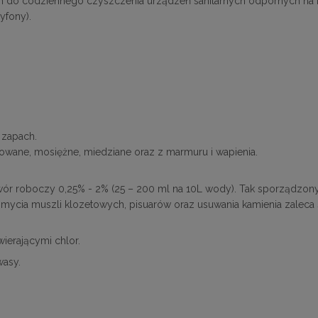
 do codziennego czyszczenia urządzeń sanitarnych odpornych na kwa
yfony).
 zapach.
owane, mosiężne, miedziane oraz z marmuru i wapienia.
twór roboczy 0,25% - 2% (25 – 200 ml na 10L wody). Tak sporządz
mycia muszli klozetowych, pisuarów oraz usuwania kamienia zaleca s
ierającymi chlor.
wasy.