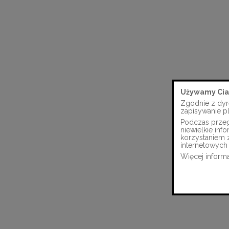
Używamy Cia
Zgodnie z dyr
zapisywanie p
Podczas przegl
niewielkie in
korzystaniem 
internetowych 
Więcej informa