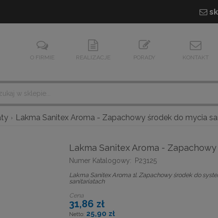
sk
O FIRMIE
REALIZACJE
PORADY
KONTAKT
aty
Lakma Sanitex Aroma - Zapachowy środek do mycia sani
Lakma Sanitex Aroma - Zapachowy ś
Numer Katalogowy:
P23125
Lakma Sanitex Aroma 1l. Zapachowy środek do system
sanitariatach
Cena
31,86 zł
25,90 zł