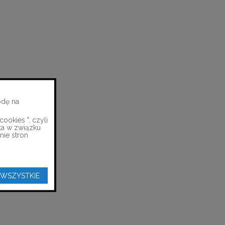
odę na
ookies ", czyli
ta w związku
nie stron
 WSZYSTKIE