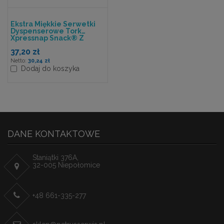
Ekstra Miękkie Serwetki
Dyspenserowe Tork
Xpressnap Snack® Z
Dekorem, Składane W
37,20 zł
1/4
30,24 zł
Dodaj do koszyka
DANE KONTAKTOWE
Staniątki 376A,
32-005 Niepołomice
+48 661-335-277