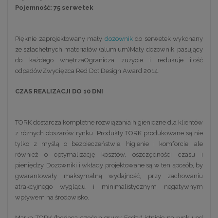
Pojemność: 75 serwetek
Pięknie zaprojektowany mały
dozownik
do serwetek wykonany
ze szlachetnych materiałów (alumium)Mały dozownik, pasujący
do każdego wnętrzaOgranicza zużycie i redukuje ilość
odpadówZwycięzca Red Dot Design Award 2014.
CZAS REALIZACJI DO 10 DNI
TORK dostarcza kompletne rozwiązania higieniczne dla klientów
z różnych obszarów rynku. Produkty TORK produkowane są nie
tylko z myślą o bezpieczeństwie, higienie i komforcie, ale
również o optymalizację kosztów, oszczędności czasu i
pieniędzy. Dozowniki i wkłady projektowane są w ten sposób, by
gwarantowały maksymalną wydajność, przy zachowaniu
atrakcyjnego wyglądu i minimalistycznym negatywnym
wpływem na środowisko.
Marka TORK (będąca częścią grupy Essity) istnieje na rynku od