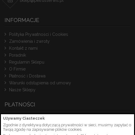
sklep@petrusserwis.pl
INFORMACJE
Polityka Prywatności i Cookies
Zamówienia i zwroty
Kontakt z nami
Poradnik
Regulamin Sklepu
O Firmie
Płatność i Dostawa
Warunki odstąpienia od umowy
Nasze Sklepy
PŁATNOŚCI
Używamy Ciasteczek
Zgodnie z dyrektywą dotyczącą prywatności w sieci, musimy zapytać o
Twoją zgodę na zapisywanie plików cookies.