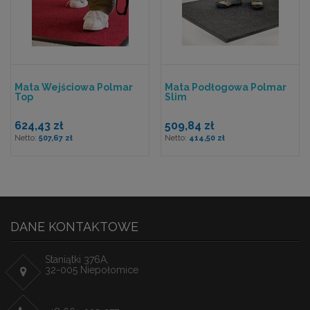
Mata Wejściowa Polmar
Mata Podłogowa Polmar
Top
Slim
624,43 zł
509,84 zł
507,67 zł
414,50 zł
DANE KONTAKTOWE
Staniątki 376A,
32-005 Niepołomice