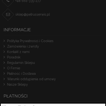
+48 661-335-277
sklep@petrusserwis.pl
INFORMACJE
Polityka Prywatności i Cookies
Zamówienia i zwroty
Kontakt z nami
Poradnik
Regulamin Sklepu
O Firmie
Płatność i Dostawa
Warunki odstąpienia od umowy
Nasze Sklepy
PŁATNOŚCI