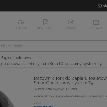
sk
O FIRMIE
REALIZACJE
PORADY
KONTAKT
Papier Toaletowy
nego dozowania mini system SmartOne, czarny, system T9
Dozownik Tork do papieru toaleto
SmartOne, czarny, system T9
Numer Katalogowy:
681008
Dozownik Tork do papieru toaletowego centralnego d
Cena