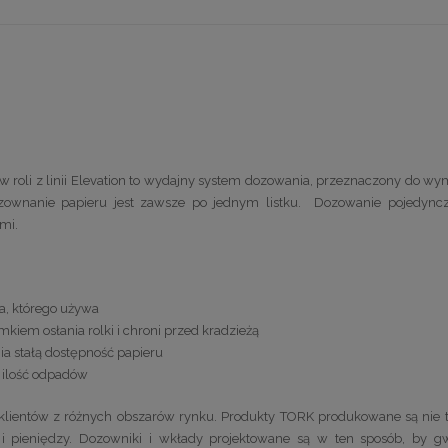
w roli z linii Elevation to wydajny system dozowania, przeznaczony do w
ozownanie papieru jest zawsze po jednym listku. Dozowanie pojedync
mi.
ka, którego używa
em osłania rolki i chroni przed kradzieżą
a stałą dostępność papieru
a ilość odpadów
lientów z różnych obszarów rynku. Produkty TORK produkowane są nie tyl
u i pieniędzy. Dozowniki i wkłady projektowane są w ten sposób, by