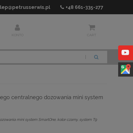
lep@petrusserwis.pl
+48
661-335-277
KONTO
CART
SZUKAJ
wego centralnego dozowania mini system
ozowania mini system SmartOne, kolor czarny, system T9