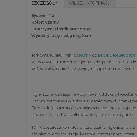
SZCZEGÓŁY
WIĘCEJ INFORMACJI
System: T9
Kolor: Czarny
Tworzywo: Plastik ABS+MABS
Wymiary: 21,9 x 21,9 x 15,6 cm
Tork SmartOne® Mini
dozownik
do
papieru toaletowego
W dozowniku mieści się jedna rola papieru, gdzie d
40% w porównaniu z tradycyjnymi papierami i dozownika
Higieniczne rozwiązanie – użytkownik dotyka tylko odcin
Bardzo wytrzymała obudowa z metalowym kluczem i zamki
Bardzo duża pojemność zmniejsza nakład pracy i zapewni
Dozownik umożliwia całkowite zużycie rolki, co ogranicz
TORK dostarcza kompletne rozwiązania higieniczne dla k
również o optymalizację kosztów, oszczędności czas