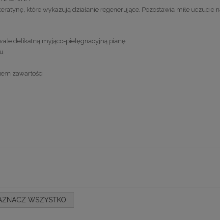
 keratynę, które wykazują działanie regenerujące. Pozostawia miłe uczucie 
wale delikatną myjąco-pielęgnacyjną pianę
du
iem zawartości
AZNACZ WSZYSTKO