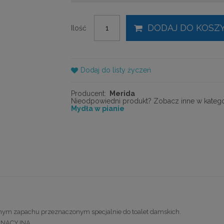
DODAJ DO KOSZ
Ilość
Dodaj do listy życzeń
Producent:
Merida
Nieodpowiedni produkt? Zobacz inne w kategor
Mydła w pianie
nym zapachu przeznaczonym specjalnie do toalet damskich.
ĘGNACYJNA