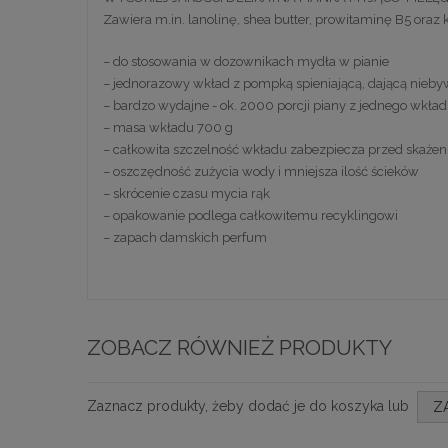
Zawiera m.in. lanolinę, shea butter, prowitaminę B5 oraz
– do stosowania w dozownikach mydła w pianie
– jednorazowy wkład z pompką spieniającą, dającą nieby
– bardzo wydajne - ok. 2000 porcji piany z jednego wkła
– masa wkładu 700 g
– całkowita szczelność wkładu zabezpiecza przed skażen
– oszczędność zużycia wody i mniejsza ilość ścieków
– skrócenie czasu mycia rąk
– opakowanie podlega całkowitemu recyklingowi
– zapach damskich perfum
ZOBACZ RÓWNIEŻ PRODUKTY
Zaznacz produkty, żeby dodać je do koszyka lub
Z