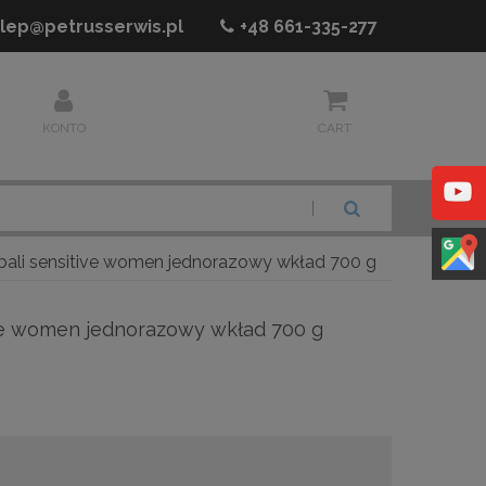
lep@petrusserwis.pl
+48
661-335-277
KONTO
CART
SZUKAJ
bali sensitive women jednorazowy wkład 700 g
ive women jednorazowy wkład 700 g