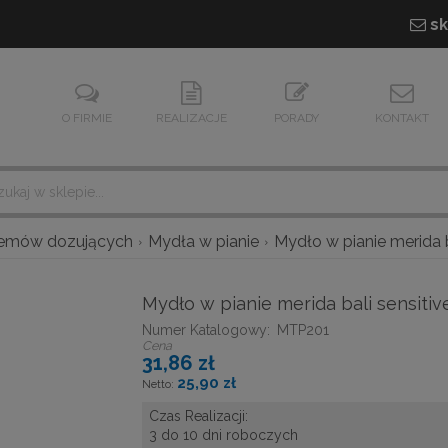
sk
O FIRMIE
REALIZACJE
PORADY
KONTAKT
temów dozujących
Mydła w pianie
Mydło w pianie merida 
Mydło w pianie merida bali sensit
Numer Katalogowy:
MTP201
Cena
31,86 zł
25,90 zł
Czas Realizacji:
3 do 10 dni roboczych