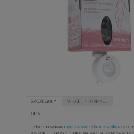
SZCZEGÓŁY
WIĘCEJ INFORMACJI
OPIS
Jedyne na świecie
mydło w pianie
do
dozowników
o osob
WYSOKIEJ JAKOŚCI DELIKATNA PIANKA MYJĄCO-PIEL