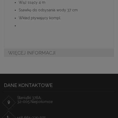
Wąż ssący 4 m
Ssawkę do odsysania wody 37 cm
Wkład pływający kompl.
WIĘCEJ INFORMACJI
DANE KONTAKTOWE
Staniątki 376A,
32-005 Niepołomice
+48 661-335-277