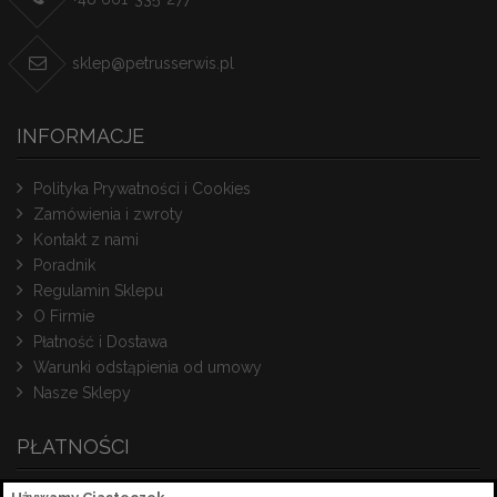
sklep@petrusserwis.pl
INFORMACJE
Polityka Prywatności i Cookies
Zamówienia i zwroty
Kontakt z nami
Poradnik
Regulamin Sklepu
O Firmie
Płatność i Dostawa
Warunki odstąpienia od umowy
Nasze Sklepy
PŁATNOŚCI