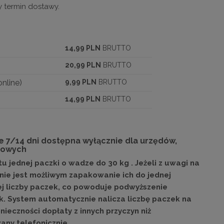
 termin dostawy.
)
14,99 PLN
BRUTTO
20,99 PLN
BRUTTO
nline)
9,99 PLN
BRUTTO
14,99 PLN
BRUTTO
 7/14 dni dostępna wyłącznie dla urzędów,
etowych
u jednej paczki o wadze do 30 kg . Jeżeli z uwagi na
nie jest możliwym zapakowanie ich do jednej
ej liczby paczek, co powoduje podwyższenie
k. System automatycznie nalicza liczbę paczek na
eczności dopłaty z innych przyczyn niż
any telefonicznie.