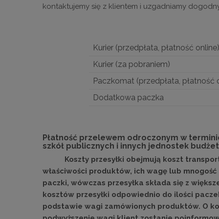
kontaktujemy się z klientem i uzgadniamy dogodny
Kurier (przedpłata, płatność online
Kurier (za pobraniem)
Paczkomat (przedpłata, płatność o
Dodatkowa paczka
Płatność przelewem odroczonym w terminie
szkół publicznych i innych jednostek budż
Koszty przesyłki obejmują koszt transport
właściwości produktów, ich wagę lub mnogość 
paczki, wówczas przesyłka składa się z większ
kosztów przesyłki odpowiednio do ilości pacze
podstawie wagi zamówionych produktów. O koni
podwyższenie wagi klient zostanie poinformow