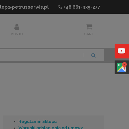
lep@petrusserwis.pl
+48
661-335-277
KONTO
CART
SZUKAJ
Regulamin Sklepu
Warunki odstąpienia od umowy