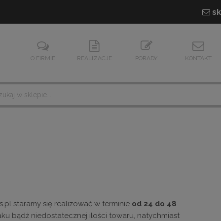
sk
O FIRMIE
REALIZACJE
PORADY
KONTAKT
.pl staramy się realizować w terminie
od 24 do 48
ku bądź niedostatecznej ilości towaru, natychmiast