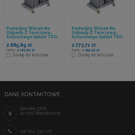
Podwójny Wózek Na
Podwójny Wózek Na
Odpady Z Tworzywa
Odpady Z Tworzywa
Sztucznego Splast TSO-
Sztucznego Splast TSO-
0007
0008
2 685,89 zł
2 773,71 zł
2 183,65 zł
2 255,05 zł
Dodaj do koszyka
Dodaj do koszyka
DANE KONTAKTOWE
Staniątki 376A,
32-005 Niepołomice
+48 661-335-277