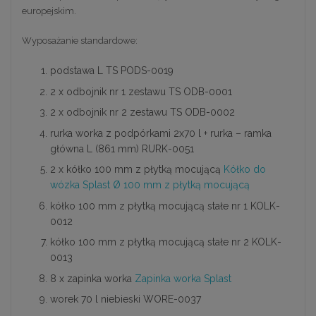
europejskim.
Wyposażanie standardowe:
podstawa L TS PODS-0019
2 x odbojnik nr 1 zestawu TS ODB-0001
2 x odbojnik nr 2 zestawu TS ODB-0002
rurka worka z podpórkami 2x70 l + rurka – ramka
główna L (861 mm) RURK-0051
2 x kółko 100 mm z płytką mocującą
Kółko do
wózka Splast Ø 100 mm z płytką mocującą
kółko 100 mm z płytką mocującą stałe nr 1 KOLK-
0012
kółko 100 mm z płytką mocującą stałe nr 2 KOLK-
0013
8 x zapinka worka
Zapinka worka Splast
worek 70 l niebieski WORE-0037