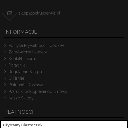
sklep@petrusserwis.pl
INFORMACJE
Polityka Prywatności i Cookies
Zamówienia i zwroty
Kontakt z nami
Poradnik
Regulamin Sklepu
O Firmie
Płatność i Dostawa
Warunki odstąpienia od umowy
Nasze Sklepy
PŁATNOŚCI
Używamy Ciasteczek