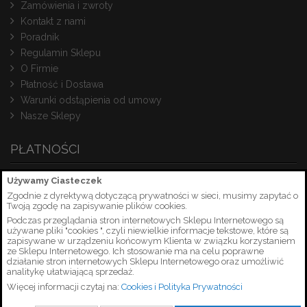
Zamówienia i zwroty
Kontakt z nami
Poradnik
Regulamin Sklepu
O Firmie
Płatność i Dostawa
Warunki odstąpienia od umowy
Nasze Sklepy
PŁATNOŚCI
Używamy Ciasteczek
Zgodnie z dyrektywą dotyczącą prywatności w sieci, musimy zapytać o
Twoją zgodę na zapisywanie plików cookies.
Podczas przeglądania stron internetowych Sklepu Internetowego są
używane pliki "cookies ", czyli niewielkie informacje tekstowe, które są
zapisywane w urządzeniu końcowym Klienta w związku korzystaniem
ze Sklepu Internetowego. Ich stosowanie ma na celu poprawne
działanie stron internetowych Sklepu Internetowego oraz umożliwić
analitykę ułatwiającą sprzedaż.
Więcej informacji czytaj na:
Cookies i Polityka Prywatności
Copyright © 2026 PetrusSerwis.pl