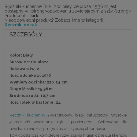
Ręczniki kuchenne Tork, 2 w. biały, celuloza, 15,36 m jest
dostępny w <strong>opakowaniu zawierającym 2 szt.</strong>
Producent:
Tork
Nieodpowiedni produkt? Zobacz inne w kategorii:
Ręczniki do rąk
SZCZEGÓŁY
Kolor: Biały
Surowiec: Celuloza
Ilość warstw: 2
Ilość odcinków: 1536
Wymiary odcinka: 23 x 24 cm
Długość rolki: 15,36 m
Średnica rolki: 10,7 cm
Ilość rolek w kartonie: 24
Ręcznik kuchenny
2-warstwowy, biały, celulozowy. Wysokiej
jakości do wycierania rąk i powierzchni. Gofrowany dla
uzyskania większej mięsistości i szybszej chłonności.
TORK dostarcza kompletne rozwiązania higieniczne dla klientów