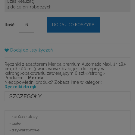
Czas Realizacji:
3 do 10 dni roboczych
Ilość
DODAJ DO KOSZYKA
Dodaj do listy życzeń
Ręczniki z adaptorem Merida premium Automatic Maxi, śr. 18,5
cm, dł. 100 m, 3-warstwowe, białe, jest dostępny w
<strong>opakowaniu zawierającym 6 szt.</strong>
Producent:
Merida
Nieodpowiedni produkt? Zobacz inne w kategorii:
Ręczniki do rąk
SZCZEGÓŁY
- 100% celulozy
- białe
- trzywarstwowe