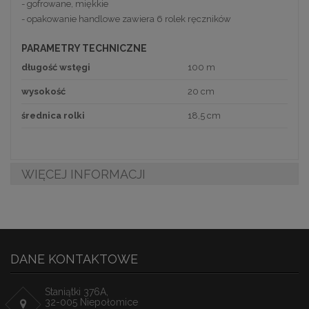
- gofrowane, miękkie
- opakowanie handlowe zawiera 6 rolek ręczników
PARAMETRY TECHNICZNE
długość wstęgi
100 m
wysokość
20 cm
średnica rolki
18,5 cm
WIĘCEJ INFORMACJI
DANE KONTAKTOWE
Staniątki 376A,
32-005 Niepołomice