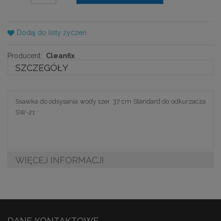
Dodaj do listy życzeń
Producent:
Cleanfix
SZCZEGÓŁY
Ssawka do odsysania wody szer. 37 cm Standard do odkurzacza
SW-21
WIĘCEJ INFORMACJI
DANE KONTAKTOWE