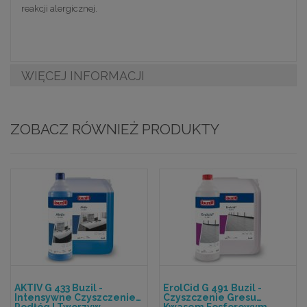
reakcji alergicznej.
WIĘCEJ INFORMACJI
ZOBACZ RÓWNIEŻ PRODUKTY
AKTIV G 433 Buzil -
ErolCid G 491 Buzil -
Intensywne Czyszczenie
Czyszczenie Gresu