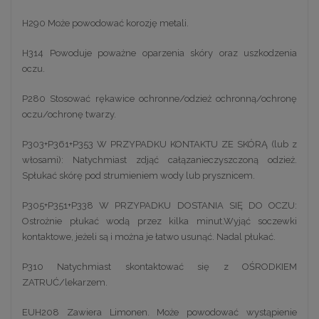
H290 Może powodować korozję metali.
H314 Powoduje poważne oparzenia skóry oraz uszkodzenia
oczu.
P280 Stosować rękawice ochronne/odzież ochronną/ochronę
oczu/ochronę twarzy.
P303+P361+P353 W PRZYPADKU KONTAKTU ZE SKÓRĄ (lub z
włosami): Natychmiast zdjąć całązanieczyszczoną odzież.
Spłukać skórę pod strumieniem wody lub prysznicem.
P305+P351+P338 W PRZYPADKU DOSTANIA SIĘ DO OCZU:
Ostrożnie płukać wodą przez kilka minut.Wyjąć soczewki
kontaktowe, jeżeli są i można je łatwo usunąć. Nadal płukać.
P310 Natychmiast skontaktować się z OŚRODKIEM
ZATRUĆ/lekarzem.
EUH208 Zawiera Limonen. Może powodować wystąpienie