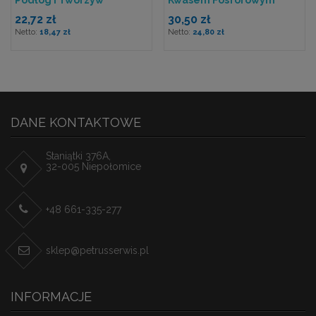
Podłóg I Tworzyw
Kwasem Fosforowym
Sztucznych
22,72 zł
30,50 zł
18,47 zł
24,80 zł
DANE KONTAKTOWE
Staniątki 376A,
32-005 Niepołomice
+48 661-335-277
sklep@petrusserwis.pl
INFORMACJE