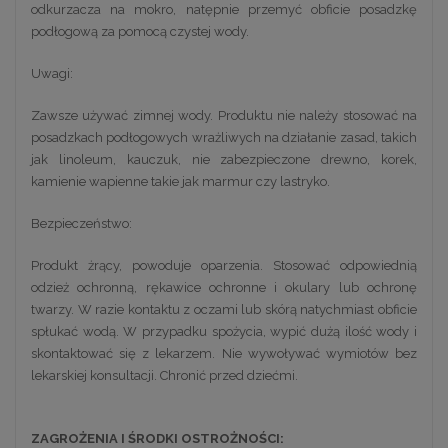
odkurzacza na mokro, natępnie przemyć obficie posadzkę
podłogową za pomocą czystej wody.
Uwagi:
Zawsze używać zimnej wody. Produktu nie należy stosować na
posadzkach podłogowych wrażliwych na działanie zasad, takich
jak linoleum, kauczuk, nie zabezpieczone drewno, korek,
kamienie wapienne takie jak marmur czy lastryko.
Bezpieczeństwo:
Produkt żrący, powoduje oparzenia. Stosować odpowiednią
odzież ochronną, rękawice ochronne i okulary lub ochronę
twarzy. W razie kontaktu z oczami lub skórą natychmiast obficie
spłukać wodą. W przypadku spożycia, wypić dużą ilość wody i
skontaktować się z lekarzem. Nie wywoływać wymiotów bez
lekarskiej konsultacji. Chronić przed dziećmi.
ZAGROŻENIA I ŚRODKI OSTROŻNOŚCI: