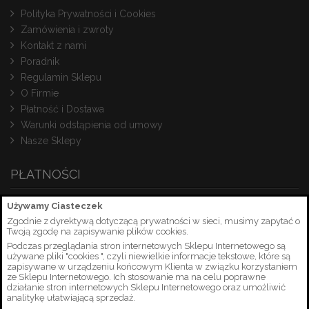
Polityka Prywatności i Cookies
Zamówienia i zwroty
Kontakt z nami
Poradnik
Regulamin Sklepu
O Firmie
Płatność i Dostawa
Warunki odstąpienia od umowy
Nasze Sklepy
PŁATNOŚCI
Używamy Ciasteczek
Zgodnie z dyrektywą dotyczącą prywatności w sieci, musimy zapytać o
Twoją zgodę na zapisywanie plików cookies.
Podczas przeglądania stron internetowych Sklepu Internetowego są
używane pliki "cookies ", czyli niewielkie informacje tekstowe, które są
zapisywane w urządzeniu końcowym Klienta w związku korzystaniem
ze Sklepu Internetowego. Ich stosowanie ma na celu poprawne
działanie stron internetowych Sklepu Internetowego oraz umożliwić
analitykę ułatwiającą sprzedaż.