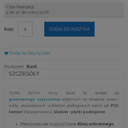
Czas Realizacji:
5 do 10 dni roboczych
Ilość
DODAJ DO KOSZYKA
Dodaj do listy życzeń
Producent:
Buzil
SZCZEGÓŁY
TOTAL EXTRA firmy Buzil to środek do
gruntownego czyszczenia
odpornych na działanie zasad i
wody, utwardzanych wykładzin podłogowych takich jak
PCV,
kamień
(nie polerowany),
klinkier
i
płytki podłogowe
.
Intensywna siła rozpuszczania
filmu ochronnego
.