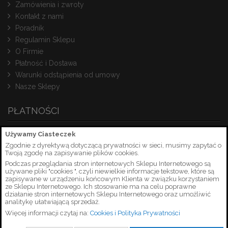
Zamówienia i zwroty
Kontakt z nami
Poradnik
Regulamin Sklepu
O Firmie
Płatność i Dostawa
Warunki odstąpienia od umowy
Nasze Sklepy
PŁATNOŚCI
Używamy Ciasteczek
Zgodnie z dyrektywą dotyczącą prywatności w sieci, musimy zapytać o
Twoją zgodę na zapisywanie plików cookies.
Podczas przeglądania stron internetowych Sklepu Internetowego są
używane pliki "cookies ", czyli niewielkie informacje tekstowe, które są
zapisywane w urządzeniu końcowym Klienta w związku korzystaniem
ze Sklepu Internetowego. Ich stosowanie ma na celu poprawne
działanie stron internetowych Sklepu Internetowego oraz umożliwić
analitykę ułatwiającą sprzedaż.
Więcej informacji czytaj na:
Cookies i Polityka Prywatności
Copyright © 2026 PetrusSerwis.pl