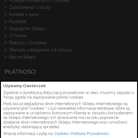
Polityka Prywatności i Cookies
Zamówienia i zwroty
Kontakt z nami
Poradnik
Regulamin Sklepu
O Firmie
Płatność i Dostawa
Warunki odstąpienia od umowy
Nasze Sklepy
PŁATNOŚCI
Używamy Ciasteczek
Zgodnie z dyrektywą dotyczącą prywatności w sieci, musimy zapytać o
Twoją zgodę na zapisywanie plików cookies.
Podczas przeglądania stron internetowych Sklepu Internetowego są
używane pliki "cookies ", czyli niewielkie informacje tekstowe, które są
zapisywane w urządzeniu końcowym Klienta w związku korzystaniem
ze Sklepu Internetowego. Ich stosowanie ma na celu poprawne
działanie stron internetowych Sklepu Internetowego oraz umożliwić
analitykę ułatwiającą sprzedaż.
Więcej informacji czytaj na:
Cookies i Polityka Prywatności