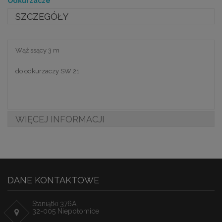
Odkurzacze
SZCZEGÓŁY
Wąż ssący 3 m
do odkurzaczy SW 21
WIĘCEJ INFORMACJI
DANE KONTAKTOWE
Staniątki 376A,
32-005 Niepołomice