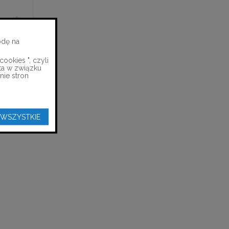
odę na
ookies ", czyli
ta w związku
nie stron
 WSZYSTKIE