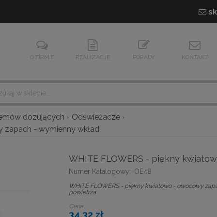
sk
O FIRMIE
REALIZACJE
PORADY
KONTAKT
temów dozujących
Odświeżacze
 zapach - wymienny wkład
WHITE FLOWERS - piękny kwiatow
Numer Katalogowy:
OE48
WHITE FLOWERS - piękny kwiatowo - owocowy zapac
powietrza
Cena
34,32 zł