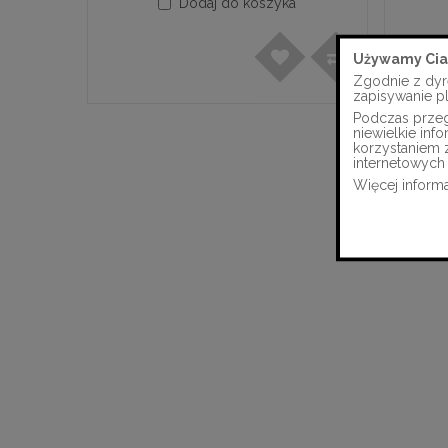
Dodaj do koszyka
Używamy Cia
Zgodnie z dyr
zapisywanie p
Podczas przegl
niewielkie in
korzystaniem 
internetowych 
Więcej informa