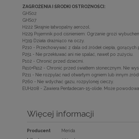
ZAGROŻENIA I ŚRODKI OSTROŻNOŚCI:
GHS02
GHS07
H222 Skrajnie łatwopalny aerozol.
H229 Pojemnik pod ciśnieniem: Ogrzanie grozi wybuche
H319 Działa drażniąco na oczy.
P210 - Przechowywać z dala od źródeł ciepła, gorących pow
P251 - Nie przekłuwać ani nie spalać, nawet po zużyciu.
P102 - Chronić przed dziećmi.
P410+P412 - Chronić przed światłem słonecznym. Nie wysta
P211 - Nie rozpylać nad otwartym ogniem lub innym źró
P260 - Nie wdychać gazu, rozpylonej cieczy.
EUH208 - Zawiera Pentadecan-15-olide. Może powodować 
Więcej informacji
Więcej
Producent
Merida
informacji