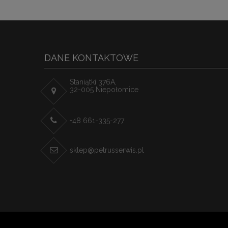
DANE KONTAKTOWE
Staniątki 376A,
32-005 Niepołomice
+48 661-335-277
sklep@petrusserwis.pl