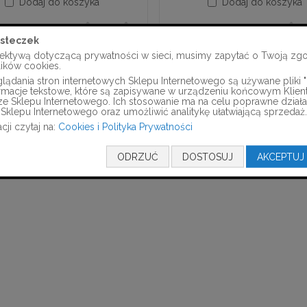
Dodaj do koszyka
Dodaj do koszyka
steczek
ektywą dotyczącą prywatności w sieci, musimy zapytać o Twoją zg
lików cookies.
ądania stron internetowych Sklepu Internetowego są używane pliki "c
formacje tekstowe, które są zapisywane w urządzeniu końcowym Klien
ze Sklepu Internetowego. Ich stosowanie ma na celu poprawne działa
Sklepu Internetowego oraz umożliwić analitykę ułatwiającą sprzedaż.
cji czytaj na:
Cookies i Polityka Prywatności
ODRZUĆ
DOSTOSUJ
AKCEPTUJ