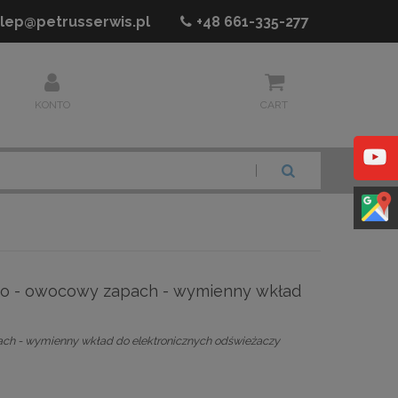
lep@petrusserwis.pl
+48
661-335-277
KONTO
CART
SZUKAJ
o - owocowy zapach - wymienny wkład
h - wymienny wkład do elektronicznych odświeżaczy