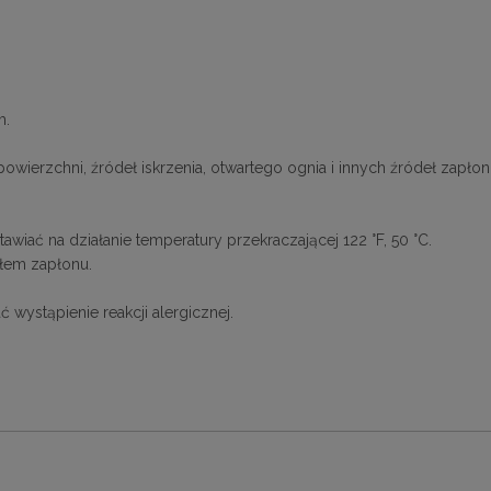
m.
ierzchni, źródeł iskrzenia, otwartego ognia i innych źródeł zapłonu
wiać na działanie temperatury przekraczającej 122 °F, 50 °C.
dłem zapłonu.
wystąpienie reakcji alergicznej.