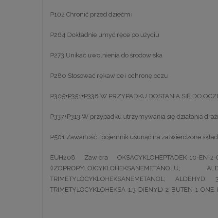
P102 Chronić przed dziećmi
P264 Dokładnie umyć ręce po użyciu
P273 Unikać uwolnienia do środowiska
P280 Stosować rękawice i ochronę oczu
P305+P351+P338 W PRZYPADKU DOSTANIA SIĘ DO OCZU: Ostr
P337+P313 W przypadku utrzymywania się działania drażn
P501 Zawartość i pojemnik usunąć na zatwierdzone skł
EUH208 Zawiera OKSACYKLOHEPTADEK-10-EN-2
(IZOPROPYLO)CYKLOHEKSANEMETANOLU; AL
TRIMETYLOCYKLOHEKSANEMETANOL; ALDEHYD 3-
TRIMETYLOCYKLOHEKSA-1,3-DIENYL)-2-BUTEN-1-ONE. Moż