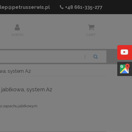
lep@petrusserwis.pl
+48
661-335-277
KONTO
CART
SZUKAJ
wa, system A2
 jabłkowa, system A2
 o zapachu jabłkowym.