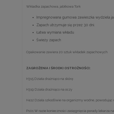
Wkładka zapachowa, jabłkowa Tork
Impregnowana gumowa zawieszka wydziela jab
Zapach utrzymuje się przez 30 dni.
Łatwa wymiana wkładu
Świeży zapach
Opakowanie zawiera 20 sztuk wkładek zapachowych
ZAGROŻENIA I ŚRODKI OSTROŻNOŚCI:
H315 Działa drażniąco na skórę
H319 Działa drażniąco na oczy
H412 Działa szkodliwie na organizmy wodne, powodując d
P101 W razie konieczności zasięgnięcia porady lekarza n