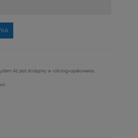
YKA
system A2 jest dostępny w <strong>opakowaniu
ii: