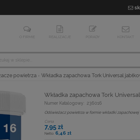
sk
O FIRMIE
REALIZACJE
PORADY
KONTAKT
acze powietrza
Wkładka zapachowa Tork Universal jabłko
Wkładka zapachowa Tork Universal
Numer Katalogowy:
236016
Odświeżacz powietrza w formie wkładki zapachowej
Cena
7,95 zł
6,46 zł