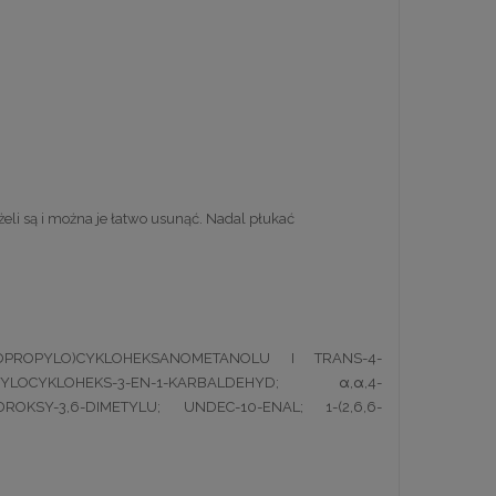
i są i można je łatwo usunąć. Nadal płukać
ZOPROPYLO)CYKLOHEKSANOMETANOLU I TRANS-4-
OCYKLOHEKS-3-EN-1-KARBALDEHYD; α,α,4-
SY-3,6-DIMETYLU; UNDEC-10-ENAL; 1-(2,6,6-