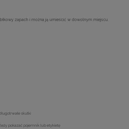
łkowy zapach i można ją umieścić w dowolnym miejscu.
ługotrwałe skutki
ależy pokazać pojemnik lub etykietę