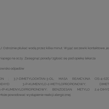
ożnie płukać wodą przez kilka minut. Wyjąć soczewki kontaktowe, jeżel
iącego na oczy: Zasięgnąć porady/zgłosić się pod opiekę lekarza
adowisko odpadów
-ON ; 3,7-DIMETYLOOKTAN-3-OL; MASA REAKCYJNA CIS-4-(I
DEHYD 3-P-KUMENYLO-2-METYLOPROPIONOWY; DIMETYL
(P-KUMENYLO)PROPIONOWY; BENZOESAN METYLO 2,4-DIHYDROK
e powodować wystąpienie reakcji alergicznej.