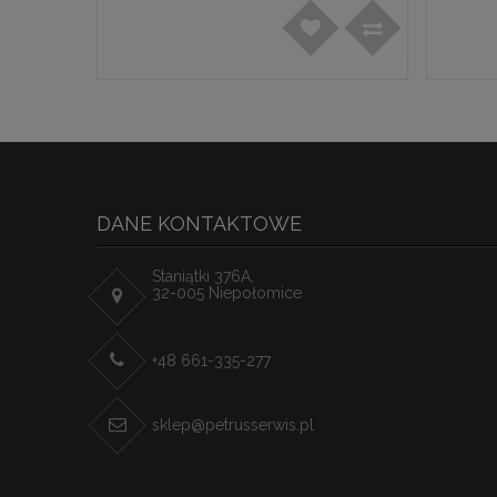
DANE KONTAKTOWE
Staniątki 376A,
32-005 Niepołomice
+48 661-335-277
sklep@petrusserwis.pl