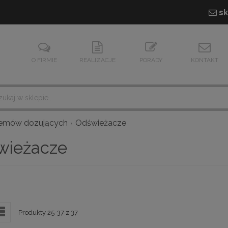
sk
O FIRMIE
REALIZACJE
PORADY
KONTAKT
temów dozujących
Odświeżacze
wieżacze
Lista
Produkty
25
-
37
z
37