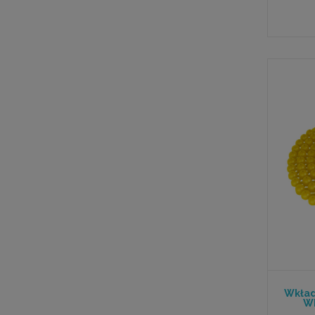
Wkład
Wk