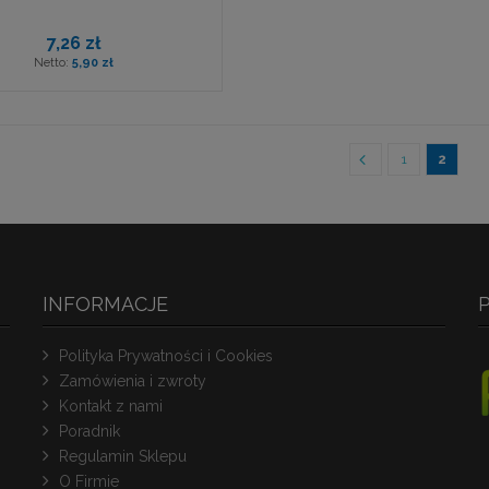
7,26 zł
5,90 zł
Strona
Strona
Poprzedni
Strona
Aktualn
1
2
INFORMACJE
Polityka Prywatności i Cookies
Zamówienia i zwroty
Kontakt z nami
Poradnik
Regulamin Sklepu
O Firmie