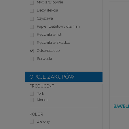
Mydła w płynie
Dezynfekcja
Czyściwa
Papier toaletowy dla firm
Ręczniki w roli
Ręczniki w składce
Odświeżacze
Serwetki
OPCJE ZAKUPÓW
PRODUCENT
Tork
Merida
BAWEŁN
KOLOR
Zielony