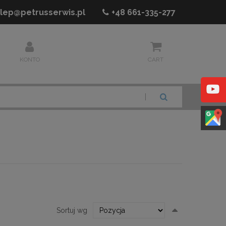
lep@petrusserwis.pl
+48
661-335-277
KONTO
CART
SZUKAJ
Ustaw
Sortuj wg
kierunek
malejący