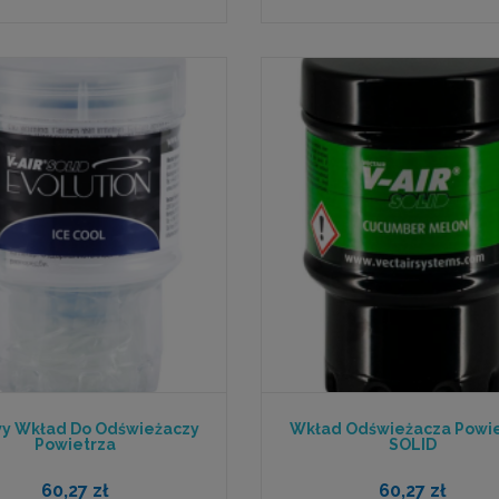
y Wkład Do Odświeżaczy
Wkład Odświeżacza Powi
Powietrza
SOLID
60,27 zł
60,27 zł