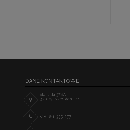
DANE KONTAKTOWE
Staniątki 376A,
32-005 Niepołomice
+48 661-335-277