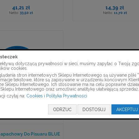
41,21 zł
14,39 zł
33,50 zł
11,70 zł
steczek
ektywą dotyczącą prywatności w sieci, musimy zapytać o Twoją zg
lików cookies.
ądania stron internetowych Sklepu Internetowego są używane pliki "c
formacje tekstowe, które są zapisywane w urządzeniu końcowym Klien
ze Sklepu Internetowego. Ich stosowanie ma na celu poprawne działa
Sklepu Internetowego oraz umożliwić analitykę ułatwiającą sprzedaż.
cji czytaj na:
Cookies i Polityka Prywatności
ODRZUĆ
DOSTOSUJ
AKCEPTUJ
apachowy Do Pisuaru BLUE