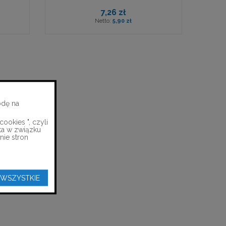
7,26 zł
5,90 zł
odę na
ookies ", czyli
ta w związku
nie stron
 WSZYSTKIE