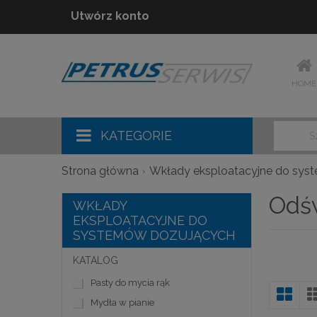
Utwórz konto
HOME
KATEGORIE
Strona główna
Wkłady eksploatacyjne do sys
Odś
WKŁADY
EKSPLOATACYJNE DO
SYSTEMÓW DOZUJĄCYCH
KATALOG
Pasty do mycia rąk
Siatka
Mydła w pianie