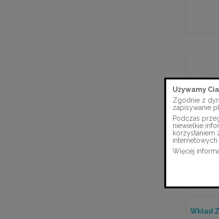
Używamy Cia
Zgodnie z dyr
zapisywanie p
Podczas przegl
niewielkie in
korzystaniem 
internetowych 
Więcej informa
Wkład Z