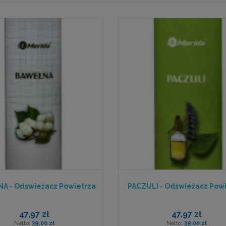
A - Odświeżacz Powietrza
PACZULI - Odświeżacz Pow
47,97 zł
47,97 zł
39,00 zł
39,00 zł