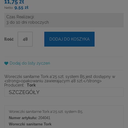
11,75 zł
9,55 zł
Czas Realizacji:
3 do 10 dni roboczych
Ilość
DODAJ DO KOSZYKA
Dodaj do listy życzeń
Woreczki sanitarne Tork a'25 szt. system B5 jest dostępny w
<strong>opakowaniu zawierającym 48 szt.</strong>
Producent:
Tork
SZCZEGÓŁY
Woreczki sanitarne Tork a'25 szt. system B5.
Numer artykułu:
204041
Woreczki sanitarne Tork