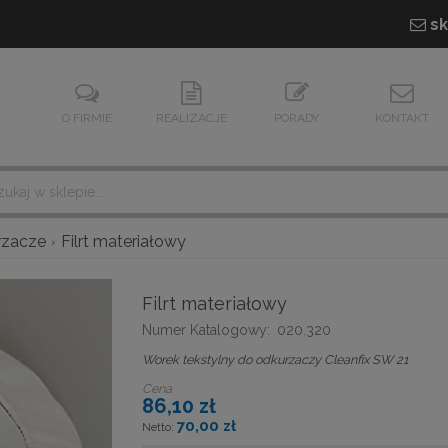
sk
O FIRMIE
REALIZACJE
PORADY
KONTAKT
rzacze
Filrt materiałowy
Filrt materiałowy
Numer Katalogowy:
020.320
Worek tekstylny do odkurzaczy Cleanfix SW 21
Cena
86,10 zł
70,00 zł