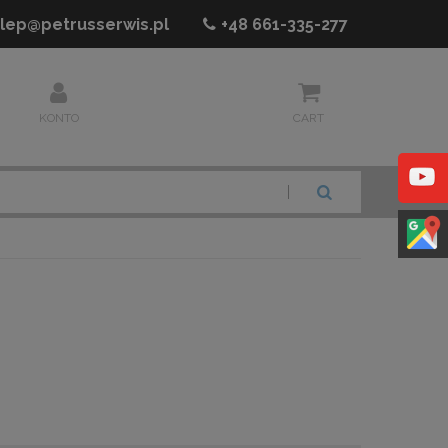
lep@petrusserwis.pl
+48
661-335-277
KONTO
CART
SZUKAJ