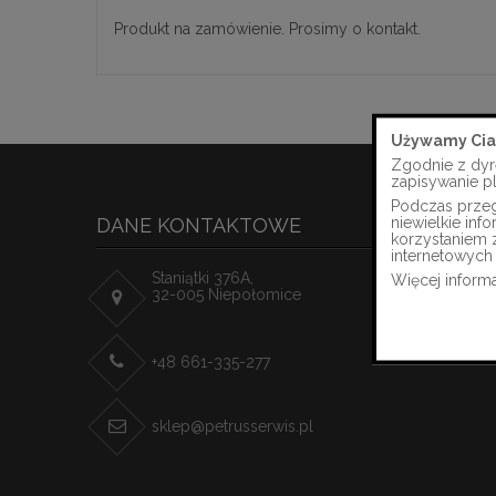
Produkt na zamówienie. Prosimy o kontakt.
Używamy Cia
Zgodnie z dyr
zapisywanie p
Podczas przegl
niewielkie in
DANE KONTAKTOWE
korzystaniem 
internetowych 
Staniątki 376A,
Więcej informa
32-005 Niepołomice
+48 661-335-277
sklep@petrusserwis.pl