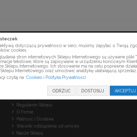
steczek
ektywą dotyczącą prywatności w sieci, musimy zapytać o Twoją zg
lików cookies.
ądania stron internetowych Sklepu Internetowego są używane pliki "c
formacje tekstowe, które są zapisywane w urządzeniu końcowym Klien
INFORMACJE
ze Sklepu Internetowego. Ich stosowanie ma na celu poprawne działa
Sklepu Internetowego oraz umożliwić analitykę ułatwiającą sprzedaż.
Polityka Prywatności i Cookies
cji czytaj na:
Cookies i Polityka Prywatności
Zamówienia i zwroty
ODRZUĆ
DOSTOSUJ
AKCEPTUJ
Kontakt z nami
Poradnik
Regulamin Sklepu
O Firmie
Płatność i Dostawa
Warunki odstąpienia od umowy
Nasze Sklepy