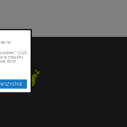
odę na
ookies ", czyli
ta w związku
PŁATNOŚCI
nie stron
 WSZYSTKIE