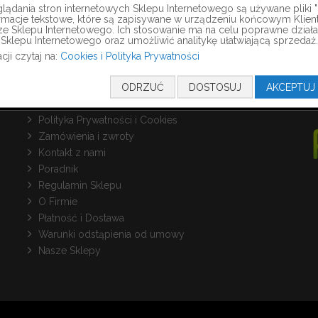
ądania stron internetowych Sklepu Internetowego są używane pliki "c
formacje tekstowe, które są zapisywane w urządzeniu końcowym Klien
ze Sklepu Internetowego. Ich stosowanie ma na celu poprawne działa
Sklepu Internetowego oraz umożliwić analitykę ułatwiającą sprzedaż.
cji czytaj na:
Cookies i Polityka Prywatności
INFORMACJE
ODRZUĆ
DOSTOSUJ
AKCEPTUJ
Polityka Prywatności i Cookies
Zamówienia i zwroty
Kontakt z nami
Poradnik
Regulamin Sklepu
O Firmie
Płatność i Dostawa
Warunki odstąpienia od umowy
Nasze Sklepy