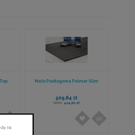
 Top
Mata Podłogowa Polmar Slim
509,84 zł
414,50 zł
odę na