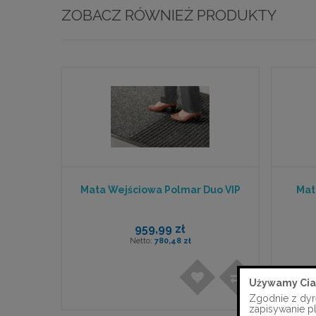
ZOBACZ RÓWNIEŻ PRODUKTY
Mata Wejściowa Polmar Duo VIP
Mat
959,99 zł
780,48 zł
Używamy Cia
Zgodnie z dyr
zapisywanie p