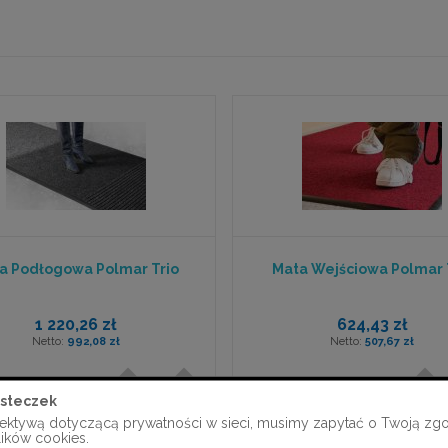
a Podłogowa Polmar Trio
Mata Wejściowa Polmar
1 220,26 zł
624,43 zł
992,08 zł
507,67 zł
steczek
ektywą dotyczącą prywatności w sieci, musimy zapytać o Twoją zg
lików cookies.