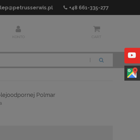
lep@petrusserwis.pl
+48
661-335-277
KONTO
CART
SZUKAJ
lejoodpornej Polmar
a