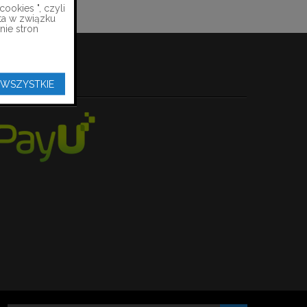
ookies ", czyli
ta w związku
nie stron
PŁATNOŚCI
 WSZYSTKIE