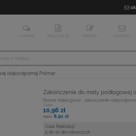
sk
O FIRMIE
REALIZACJE
PORADY
KONTAKT
ej olejoodpornej Polmar
Zakończenie do maty podłogowej o
Numer Katalogowy:
zakonczenie-olejoodporn
Cena
10,96 zł
8,91 zł
Czas Realizacji:
5 do 10 dni roboczych