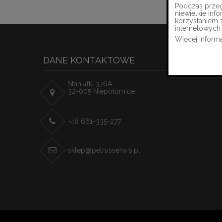
Podczas przegl
niewielkie in
korzystaniem 
internetowych 
Więcej informa
DANE KONTAKTOWE
Staniątki 376A,
32-005 Niepołomice
+48 661-335-277
sklep@petrusserwis.pl