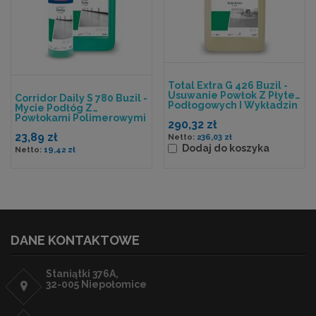
Total Extra G 426 Buzil -
Usuwanie Powłok Z Płytek
Corridor Daily S 780 Buzil -
Podłogowych I Wykładzin
Mycie Podłóg Z
PCV
Powłokami Polimerowymi
290,32 zł
23,89 zł
236,03 zł
Dodaj do koszyka
19,42 zł
DANE KONTAKTOWE
Staniątki 376A,
32-005 Niepołomice