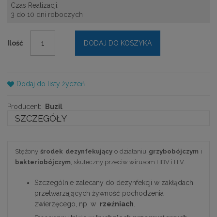
Czas Realizacji:
3 do 10 dni roboczych
Ilość
DODAJ DO KOSZYKA
Dodaj do listy życzeń
Producent:
Buzil
SZCZEGÓŁY
Stężony
środek dezynfekujący
o działaniu
grzybobójczym
i
bakteriobójczym
, skuteczny przeciw wirusom HBV i HIV.
Szczególnie zalecany do dezynfekcji w zakłądach
przetwarzających żywność pochodzenia
zwierzęcego, np. w
rzeźniach
.