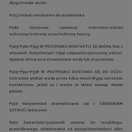
długotrwałe skutki.
P273 Unikać uwolnienia do środowiska.
P280 Stosować rękawice ochronne/odzież
ochronną/ochronę oczu/ochronę twarzy.
P303+P361+P353 W PRZYPADKU KONTAKTU ZE SKÓRĄ (lub z
włosami): Natychmiast zdjąć całązanieczyszczoną odzież.
Spłukać skórę pod strumieniem wody lub prysznicem.
P305+P351+P338 W PRZYPADKU DOSTANIA SIĘ DO OCZU:
Ostrożnie płukać wodą przez kilka minut.Wyjąć soczewki
kontaktowe, jeżeli są i można je łatwo usunąć. Nadal
płukać.
P310 Natychmiast skontaktować się z OŚRODKIEM
ZATRUĆ/lekarzem.
P501 Zawartość/pojemnik usuwać do recyklingu,
prawidłowego składowania na wysypiskachśmieci albo