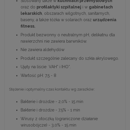
Stosowany także w
kuchniach przemysłowych
oraz do
profilaktyki szpitalnej
i w
gabinetach
lekarskich
, obszarach wilgotnych, sanitarnych,
baseny, a także łóżka w solariach oraz
urządzenia
fitness.
Produkt bezwonny o neutralnym pH, delikatnu dla
nawierzchni nie zawiera barwników.
Nie zawiera aldehydów
Produkt szczególnie zalecany do szkła akrylowego.
Ujęty na liście VAH* i IHO*.
Wartość pH: 7,5 - 8
Stężenie i optymalny czas kontaktu wg zarazków:
Bakterie i drożdże - 2,0% - 15 min
Bakterie i drożdże - 7,5% - 1 min
Wirusy z otoczką (ograniczone działanie
wirusobójcze) - 3,0% - 15 min