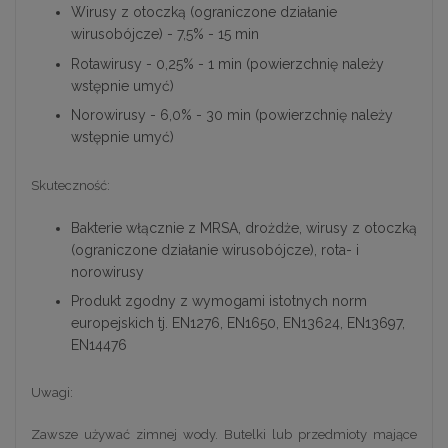
Wirusy z otoczką (ograniczone działanie
wirusobójcze) - 7,5% - 15 min
Rotawirusy - 0,25% - 1 min (powierzchnię należy
wstępnie umyć)
Norowirusy - 6,0% - 30 min (powierzchnię należy
wstępnie umyć)
Skuteczność:
Bakterie włącznie z MRSA, drożdże, wirusy z otoczką
(ograniczone działanie wirusobójcze), rota- i
norowirusy
Produkt zgodny z wymogami istotnych norm
europejskich tj. EN1276, EN1650, EN13624, EN13697,
EN14476
Uwagi:
Zawsze używać zimnej wody. Butelki lub przedmioty mające