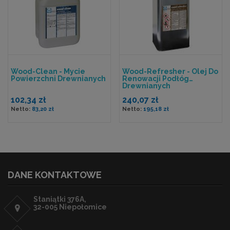
Wood-Clean - Mycie
Wood-Refresher - Olej Do
Powierzchni Drewnianych
Renowacji Podłóg
Drewnianych
102,34 zł
240,07 zł
83,20 zł
195,18 zł
DANE KONTAKTOWE
Staniątki 376A,
32-005 Niepołomice