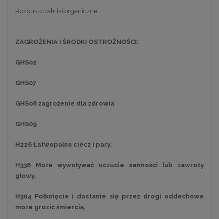
Rozpuszczalniki organiczne
ZAGROŻENIA I ŚRODKI OSTROŻNOŚCI:
GHS02
GHS07
GHS08 zagrożenie dla zdrowia
GHS09
H226 Łatwopalna ciecz i pary.
H336 Może wywoływać uczucie senności lub zawroty
głowy.
H304 Połknięcie i dostanie się przez drogi oddechowe
może grozić śmiercią.