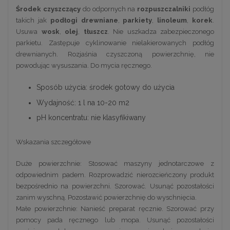
Środek czyszczący
do odpornych na
rozpuszczalniki
podłóg
takich jak
podłogi drewniane
,
parkiety
,
linoleum
,
korek
.
Usuwa
wosk
,
olej
,
tłuszcz
. Nie uszkadza zabezpieczonego
parkietu. Zastępuje cyklinowanie nielakierowanych podłóg
drewnianych. Rozjaśnia czyszczoną powierzchnię, nie
powodując wysuszania. Do mycia ręcznego.
Sposób użycia: środek gotowy do użycia
Wydajność: 1 l na 10-20 m2
pH koncentratu: nie klasyfikiwany
Wskazania szczegółowe
Duże powierzchnie: Stosować maszyny jednotarczowe z
odpowiednim padem. Rozprowadzić nierozcieńczony produkt
bezpośrednio na powierzchni. Szorować. Usunąć pozostałości
zanim wyschną. Pozostawić powierzchnię do wyschnięcia.
Małe powierzchnie: Nanieść preparat ręcznie. Szorować przy
pomocy pada ręcznego lub mopa. Usunąć pozostałości