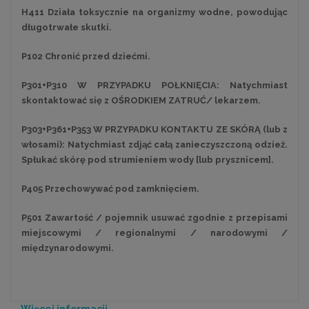
H411 Działa toksycznie na organizmy wodne, powodując
długotrwałe skutki.
P102 Chronić przed dziećmi.
P301+P310 W PRZYPADKU POŁKNIĘCIA: Natychmiast
skontaktować się z OŚRODKIEM ZATRUĆ/ lekarzem.
P303+P361+P353 W PRZYPADKU KONTAKTU ZE SKÓRĄ (lub z
włosami): Natychmiast zdjąć całą zanieczyszczoną odzież.
Spłukać skórę pod strumieniem wody [lub prysznicem].
P405 Przechowywać pod zamknięciem.
P501 Zawartość / pojemnik usuwać zgodnie z przepisami
miejscowymi / regionalnymi / narodowymi /
międzynarodowymi.