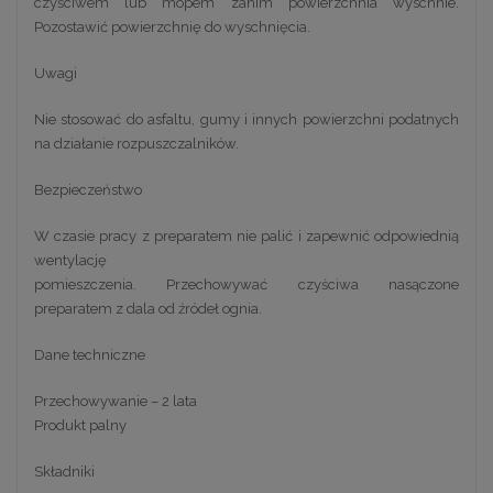
czyściwem lub mopem zanim powierzchnia wyschnie.
Pozostawić powierzchnię do wyschnięcia.
Uwagi
Nie stosować do asfaltu, gumy i innych powierzchni podatnych
na działanie rozpuszczalników.
Bezpieczeństwo
W czasie pracy z preparatem nie palić i zapewnić odpowiednią
wentylację
pomieszczenia. Przechowywać czyściwa nasączone
preparatem z dala od źródeł ognia.
Dane techniczne
Przechowywanie – 2 lata
Produkt palny
Składniki