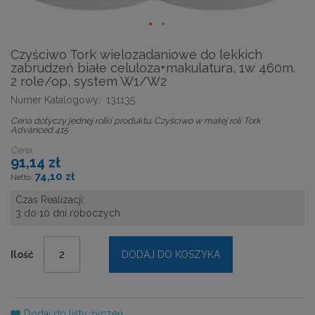
Czyściwo Tork wielozadaniowe do lekkich
zabrudzeń białe celuloza+makulatura, 1w 460m.
2 role/op, system W1/W2
Numer Katalogowy:
131135
Cena dotyczy jednej rolki produktu. Czyściwo w małej roli Tork
Advanced 415
Cena
91,14 zł
74,10 zł
Czas Realizacji:
3 do 10 dni roboczych
Ilość
DODAJ DO KOSZYKA
Dodaj do listy życzeń