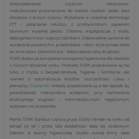
Wielozadaniowe czyściwo celulozowo-
makulaturowe przeznaczone do średnio ciężkich zadań oraz
obszarów o dużym zużyciu. Wykonane w unikalnej technologii
CTT - połączenie celulozy z przetworzonym papierem
biurowym wysokiej jakości. Chłonne, współpracuje z wodą,
detergentami oraz rozpuszczalnikami. Odpowiednie zarówno do
wycierania powierzchni, przedmiotów i dłoni. Wytrzymałe także
po zmoczeniu. Ekonomiczne - dobra relacja ceny do jakości.
TORK dostarcza kompletne rozwiązania higieniczne dla klientów
z różnych obszarów rynku. Produkty TORK produkowane są nie
tylko z myślą o bezpieczeństwie, higienie i komforcie, ale
również o optymalizację kosztów, oszczędności czasu i
pieniędzy.
Dozowniki
i wkłady projektowane są w ten sposób, by
gwarantowały maksymalną wydajność, przy zachowaniu
atrakcyjnego wyglądu i minimalistycznym negatywnym
wpływem na środowisko.
Marka TORK (będąca częścią grupy Essity) istnieje na rynku od
ponad 50 lat i przez lata działalności stała się światowym
liderem w branży higienicznej. Szybki rozwój firmy, stałe