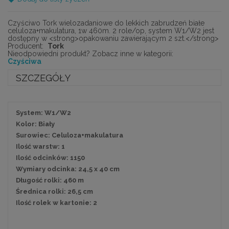
Czyściwo Tork wielozadaniowe do lekkich zabrudzeń białe
celuloza+makulatura, 1w 460m. 2 role/op, system W1/W2 jest
dostępny w <strong>opakowaniu zawierającym 2 szt.</strong>
Producent:
Tork
Nieodpowiedni produkt? Zobacz inne w kategorii:
Czyściwa
SZCZEGÓŁY
System: W1/W2
Kolor: Biały
Surowiec: Celuloza+makulatura
Ilość warstw: 1
Ilość odcinków: 1150
Wymiary odcinka: 24,5 x 40 cm
Długość rolki: 460 m
Średnica rolki: 26,5 cm
Ilość rolek w kartonie: 2