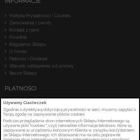
INFORMACJE
Polityka Prywatności i Cookies
Zamówienia i zwroty
Kontakt z nami
Poradnik
Regulamin Sklepu
O Firmie
Płatność i Dostawa
Warunki odstąpienia od umowy
Nasze Sklepy
PŁATNOŚCI
Używamy Ciasteczek
Zgodnie z dyrektywą dotyczącą prywatności w sieci, musimy zapytać o
Twoją zgodę na zapisywanie plików cookies.
Podczas przeglądania stron internetowych Sklepu Internetowego są
używane pliki "cookies ", czyli niewielkie informacje tekstowe, które są
zapisywane w urządzeniu końcowym Klienta w związku korzystaniem
ze Sklepu Internetowego. Ich stosowanie ma na celu poprawne
działanie stron internetowych Sklepu Internetowego oraz umożliwić