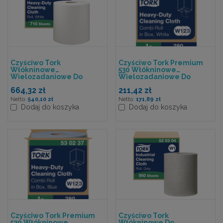
Czyściwo Tork
Czyściwo Tork Premium
Włókninowe
530 Włókninowe
Wielozadaniowe Do
Wielozadaniowe Do
Trudnych Zabrudzeń,
Trudnych Zabrudzeń, 1w.,
664,32 zł
211,42 zł
Białe, 1w 269,80m,
Biały, 106 M. System
System W1
W1/W2/W3
540,10 zł
171,89 zł
Dodaj do koszyka
Dodaj do koszyka
Czyściwo Tork Premium
Czyściwo Tork
530 Włókninowe
Włókninowe Do