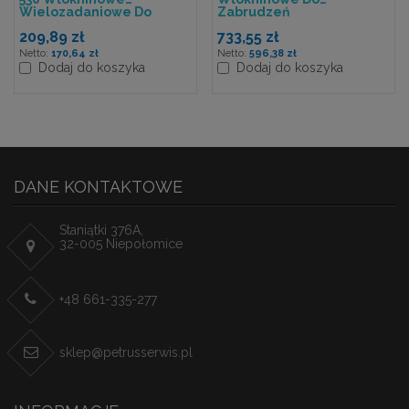
Wielozadaniowe Do
Zabrudzeń
Trudnych Zabrudzeń, 1w.,
Przemysłowych, Szare, 1w
209,89 zł
733,55 zł
Niebieski, 106m, System
361m, System W1
W1/W2/W3
170,64 zł
596,38 zł
Dodaj do koszyka
Dodaj do koszyka
DANE KONTAKTOWE
Staniątki 376A,
32-005 Niepołomice
+48 661-335-277
sklep@petrusserwis.pl