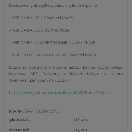
Dostosowany do użytkowania z mydłami w pianie:
- MERIDA BALI PLUS (symbol M12P)
- MERIDA BALI LUX (symbol M13P)
- MERIDA BALI LUX BEZWONNE (symbol M13XP)
- MERIDA BALI DEZYNFEKUJĄCE (symbol M14P).
Dozownik wykonany z wysokiej jakości, bardzo wytrzymałego
tworzywa ABS. Dostępny w kolorze białym, z szarym
okienkiem. Zamykany na kluczyk.
https://www.youtube.com/embed/atUBMPpHUPA?rel=0
PARAMETRY TECHNICZNE
głębokość
11,5 cm
szerokość
11,5 cm