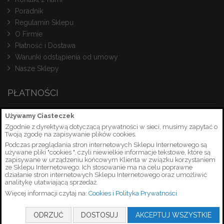
Poradnik
Regulamin Sklepu
O Firmie
Płatność i Dostawa
Warunki odstąpienia od umowy
Nasze Sklepy
PŁATNOŚCI
Używamy Ciasteczek
Zgodnie z dyrektywą dotyczącą prywatności w sieci, musimy zapytać o
Twoją zgodę na zapisywanie plików cookies.
Podczas przeglądania stron internetowych Sklepu Internetowego są
używane pliki "cookies ", czyli niewielkie informacje tekstowe, które są
zapisywane w urządzeniu końcowym Klienta w związku korzystaniem
ze Sklepu Internetowego. Ich stosowanie ma na celu poprawne
działanie stron internetowych Sklepu Internetowego oraz umożliwić
analitykę ułatwiającą sprzedaż.
Więcej informacji czytaj na:
Cookies i Polityka Prywatności
Copyright © 2026 PetrusSerwis.pl
ODRZUĆ
DOSTOSUJ
AKCEPTUJ WSZYSTKIE