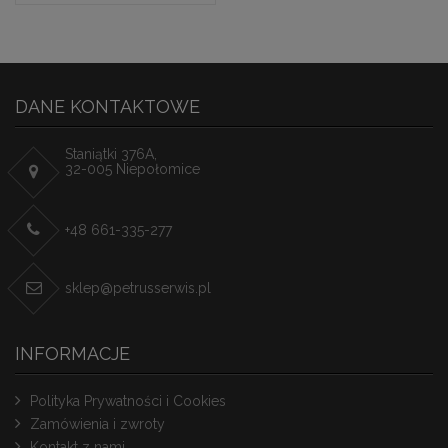
DANE KONTAKTOWE
Staniątki 376A,
32-005 Niepołomice
+48 661-335-277
sklep@petrusserwis.pl
INFORMACJE
Polityka Prywatności i Cookies
Zamówienia i zwroty
Kontakt z nami