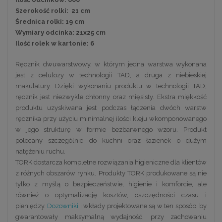
Szerokość rolki: 21 cm
Średnica rolki: 19 cm
Wymiary odcinka: 21x25 cm
Ilość rolek w kartonie: 6
Ręcznik dwuwarstwowy, w którym jedna warstwa wykonana
jest z celulozy w technologii TAD, a druga z niebieskiej
makulatury. Dzięki wykonaniu produktu w technologii TAD,
ręcznik jest niezwykle chłonny oraz mięsisty. Ekstra miękkość
produktu uzyskiwana jest podczas łączenia dwóch warstw
ręcznika przy użyciu minimalnej ilości kleju wkomponowanego
w jego strukturę w formie bezbarwnego wzoru. Produkt
polecany szczególnie do kuchni oraz łazienek o dużym
natężeniu ruchu.
TORK dostarcza kompletne rozwiązania higieniczne dla klientów
z różnych obszarów rynku. Produkty TORK produkowane są nie
tylko z myślą o bezpieczeństwie, higienie i komforcie, ale
również o optymalizację kosztów, oszczędności czasu i
pieniędzy.
Dozowniki
i wkłady projektowane są w ten sposób, by
gwarantowały maksymalną wydajność, przy zachowaniu