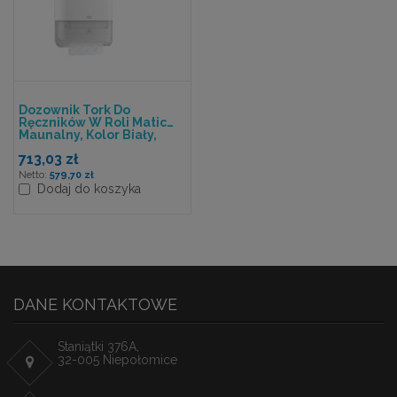
Dozownik Tork Do
Ręczników W Roli Matic
Maunalny, Kolor Biały,
System H1
713,03 zł
579,70 zł
Dodaj do koszyka
DANE KONTAKTOWE
Staniątki 376A,
32-005 Niepołomice