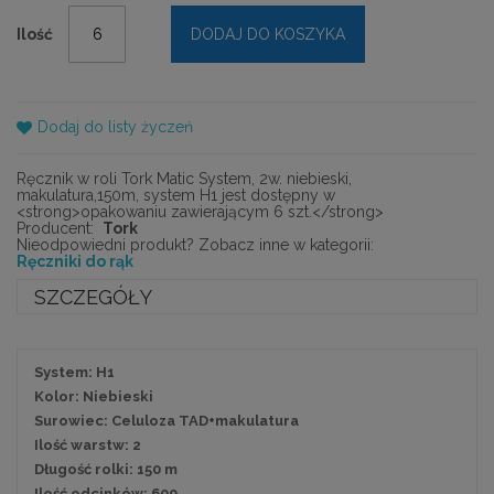
Ilość
DODAJ DO KOSZYKA
Dodaj do listy życzeń
Ręcznik w roli Tork Matic System, 2w. niebieski,
makulatura,150m, system H1 jest dostępny w
<strong>opakowaniu zawierającym 6 szt.</strong>
Producent:
Tork
Nieodpowiedni produkt? Zobacz inne w kategorii:
Ręczniki do rąk
SZCZEGÓŁY
System: H1
Kolor: Niebieski
Surowiec: Celuloza TAD+makulatura
Ilość warstw: 2
Długość rolki: 150 m
Ilość odcinków: 600