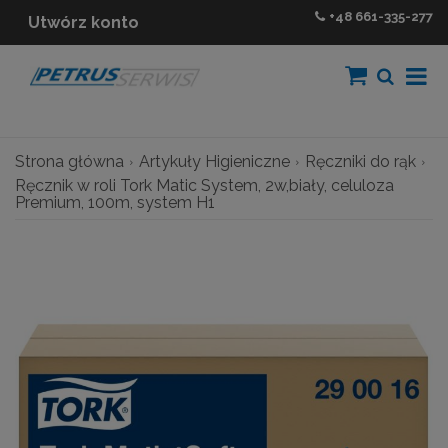
+48
661-335-277
Utwórz konto
Strona główna
Artykuły Higieniczne
Ręczniki do rąk
Ręcznik w roli Tork Matic System, 2w,biały, celuloza
Premium, 100m, system H1