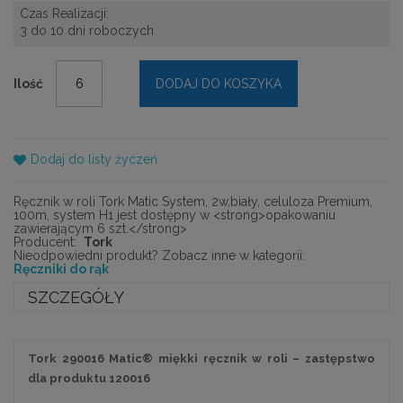
Czas Realizacji:
3 do 10 dni roboczych
Ilość
DODAJ DO KOSZYKA
Dodaj do listy życzeń
Ręcznik w roli Tork Matic System, 2w,biały, celuloza Premium,
100m, system H1 jest dostępny w <strong>opakowaniu
zawierającym 6 szt.</strong>
Producent:
Tork
Nieodpowiedni produkt? Zobacz inne w kategorii:
Ręczniki do rąk
SZCZEGÓŁY
Tork 290016 Matic® miękki ręcznik w roli – zastępstwo
dla produktu 120016