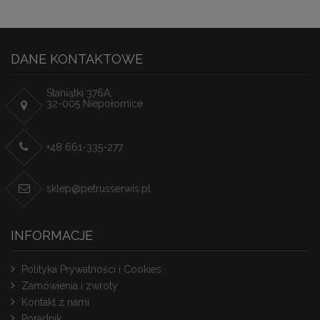
DANE KONTAKTOWE
Staniątki 376A,
32-005 Niepołomice
+48 661-335-277
sklep@petrusserwis.pl
INFORMACJE
Polityka Prywatności i Cookies
Zamówienia i zwroty
Kontakt z nami
Poradnik