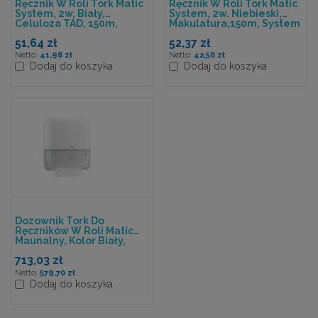
Ręcznik W Roli Tork Matic
Ręcznik W Roli Tork Matic
System, 2w, Biały,
System, 2w. Niebieski,
Celuloza TAD, 150m,
Makulatura,150m, System
System H1
H1
51,64 zł
52,37 zł
41,98 zł
42,58 zł
Dodaj do koszyka
Dodaj do koszyka
Dozownik Tork Do
Ręczników W Roli Matic
Maunalny, Kolor Biały,
System H1
713,03 zł
579,70 zł
Dodaj do koszyka