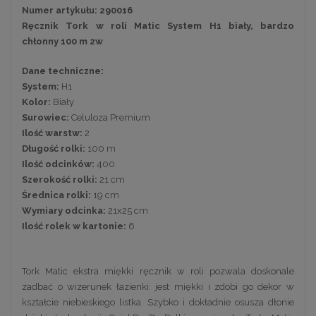
Numer artykułu: 290016
Ręcznik Tork w roli Matic System H1 biały, bardzo
chłonny 100 m 2w
Dane techniczne:
System:
H1
Kolor:
Biały
Surowiec:
Celuloza Premium
Ilość warstw:
2
Długość rolki:
100 m
Ilość odcinków:
400
Szerokość rolki:
21 cm
Średnica
rolki:
19 cm
Wymiary odcinka:
21x25 cm
Ilość rolek w kartonie:
6
Tork Matic ekstra miękki ręcznik w roli pozwala doskonale
zadbać o wizerunek łazienki: jest miękki i zdobi go dekor w
kształcie niebieskiego listka. Szybko i dokładnie osusza dłonie