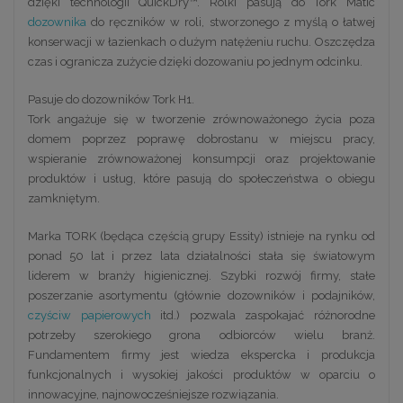
dzięki technologii QuickDry™. Rolki pasują do Tork Matic
dozownika
do ręczników w roli, stworzonego z myślą o łatwej
konserwacji w łazienkach o dużym natężeniu ruchu. Oszczędza
czas i ogranicza zużycie dzięki dozowaniu po jednym odcinku.
Pasuje do dozowników Tork H1.
Tork angażuje się w tworzenie zrównoważonego życia poza
domem poprzez poprawę dobrostanu w miejscu pracy,
wspieranie zrównoważonej konsumpcji oraz projektowanie
produktów i usług, które pasują do społeczeństwa o obiegu
zamkniętym.
Marka TORK (będąca częścią grupy Essity) istnieje na rynku od
ponad 50 lat i przez lata działalności stała się światowym
liderem w branży higienicznej. Szybki rozwój firmy, stałe
poszerzanie asortymentu (głównie dozowników i podajników,
czyściw papierowych
itd.) pozwala zaspokajać różnorodne
potrzeby szerokiego grona odbiorców wielu branż.
Fundamentem firmy jest wiedza ekspercka i produkcja
funkcjonalnych i wysokiej jakości produktów w oparciu o
innowacyjne, najnowocześniejsze rozwiązania.