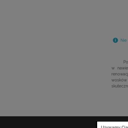
Nie
Po
w nawie
renowacj
wosków 
skuteczn
Używamy Cia