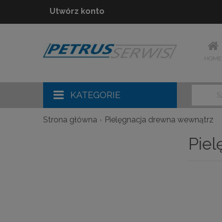
Utwórz konto
HOME
KATEGORIE
Strona główna
Pielęgnacja drewna wewnątrz
Piel
Pr