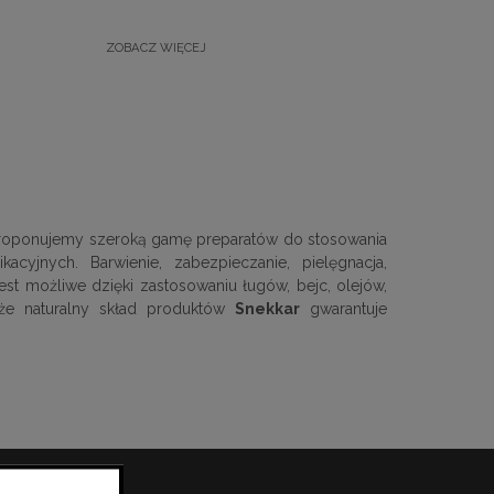
Akcesoria
ZOBACZ WIĘCEJ
proponujemy szeroką gamę preparatów do stosowania
cyjnych. Barwienie, zabezpieczanie, pielęgnacja,
st możliwe dzięki zastosowaniu ługów, bejc, olejów,
że naturalny skład produktów
Snekkar
gwarantuje