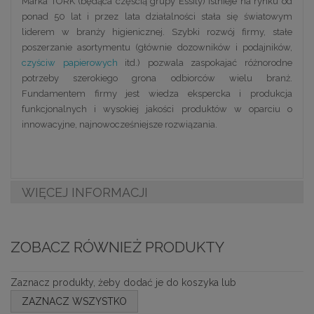
Marka TORK (będąca częścią grupy Essity) istnieje na rynku od
ponad 50 lat i przez lata działalności stała się światowym
liderem w branży higienicznej. Szybki rozwój firmy, stałe
poszerzanie asortymentu (głównie dozowników i podajników,
czyściw papierowych
itd.) pozwala zaspokajać różnorodne
potrzeby szerokiego grona odbiorców wielu branż.
Fundamentem firmy jest wiedza ekspercka i produkcja
funkcjonalnych i wysokiej jakości produktów w oparciu o
innowacyjne, najnowocześniejsze rozwiązania.
WIĘCEJ INFORMACJI
ZOBACZ RÓWNIEŻ PRODUKTY
Zaznacz produkty, żeby dodać je do koszyka lub
ZAZNACZ WSZYSTKO