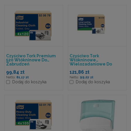
Czyściwo Tork Premium
Czyściwo Tork
520 Włókninowe Do
Włókninowe
Zabrudzeń
Wielozadaniowe Do
Przemysłowych, 1w.,
Trudnych Zabrudzeń,
99,84 zł
121,86 zł
Szary, 120 Szt/op, System
Niebieskie, 1w90 Szt/op.
W4
System W4
81,17 zł
99,07 zł
Dodaj do koszyka
Dodaj do koszyka