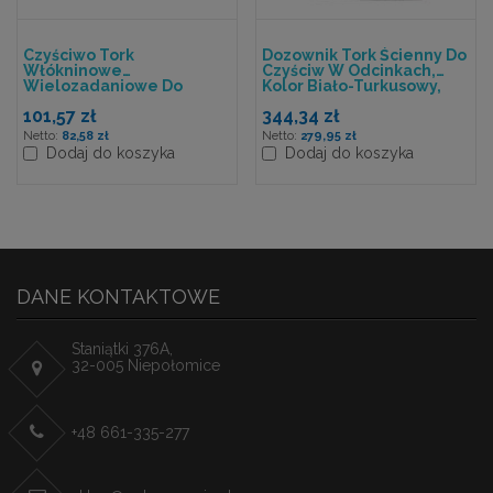
Czyściwo Tork
Dozownik Tork Ścienny Do
Włókninowe
Czyściw W Odcinkach,
Wielozadaniowe Do
Kolor Biało-Turkusowy,
Trudnych Zabrudzeń,
System W4
101,57 zł
344,34 zł
Biały, System W4,1w. 105
Odcinków.
82,58 zł
279,95 zł
Dodaj do koszyka
Dodaj do koszyka
DANE KONTAKTOWE
Staniątki 376A,
32-005 Niepołomice
+48 661-335-277