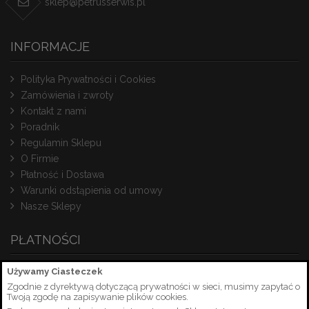
sklep@petrusserwis.pl
INFORMACJE
Polityka Prywatności i Cookies
Zamówienia i zwroty
Kontakt z nami
Poradnik
Regulamin Sklepu
O Firmie
Płatność i Dostawa
Warunki odstąpienia od umowy
Nasze Sklepy
PŁATNOŚCI
Używamy Ciasteczek
Zgodnie z dyrektywą dotyczącą prywatności w sieci, musimy zapytać o
Twoją zgodę na zapisywanie plików cookies.