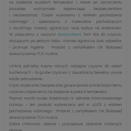
na działanie wysokich temperatur i nawet po zamoczeniu
pozostaje wytrzymałe, zapewniając bezpieczeństwo
i niezawodność. Dzięki wykonaniu z włókien pochodzenia
roślinnego* i opakowaniu z materiałów pochodzących
z recyklingu możesz ograniczyć swój wpływ na środowisko.
W połączeniu z naszymi
dozownikami
Tork W4 do czyściw,
dozującymi po jednym listku, również ogranicza ilość odpadów
i promuje higienę. * Produkt z certyfikatem OK Biobased
stowarzyszenia TÜV Austria
Uniknij potrzeby kupna różnych rodzajów czyściw do zadań
kuchennych – to grube czyściwo z zawartością bawełny usunie
każde zabrudzenie.
Czyść skutecznie i bezpiecznie gorące powierzchnie dzięki temu
czyściwu odpornemu na działanie wysokich temperatur.
Popraw wyniki swojej działalności w zakresie zrównoważonego
rozwoju – ten produkt wytwarzany jest w 100% z włókien
pochodzenia roślinnego*. *Produkt z certyfikatem OK Biobased
stowarzyszenia TÜV Austria
Dobra chłonność ułatwia i przyspiesza zbieranie rozlanych
płynów