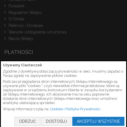
Poradnik
Regulamin Sklepu
O Firmie
Płatność i Dostawa
Warunki odstąpienia od umowy
Nasze Sklepy
PŁATNOŚCI
Używamy Ciasteczek
Zgodnie z dyrektywą dotyczącą prywatności w sieci, musimy zapytać o
Twoją zgodę na zapisywanie plików cookies.
Podczas przeglądania stron internetowych Sklepu Internetowego są
używane pliki "cookies ", czyli niewielkie informacje tekstowe, które są
zapisywane w urządzeniu końcowym Klienta w związku korzystaniem
ze Sklepu Internetowego. Ich stosowanie ma na celu poprawne
działanie stron internetowych Sklepu Internetowego oraz umożliwić
analitykę ułatwiającą sprzedaż.
Więcej informacji czytaj na:
Cookies i Polityka Prywatności
Copyright © 2026 PetrusSerwis.pl
ODRZUĆ
DOSTOSUJ
AKCEPTUJ WSZYSTKIE