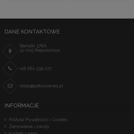
DANE KONTAKTOWE
Staniątki 376A,
32-005 Niepołomice
+48 661-335-277
sklep@petrusserwis.pl
INFORMACJE
Polityka Prywatności i Cookies
Zamówienia i zwroty
Kontakt z nami