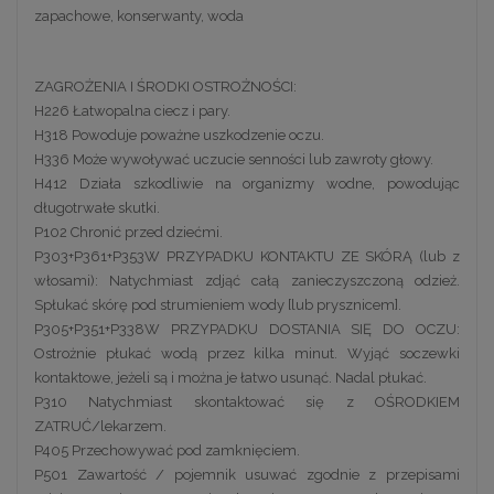
zapachowe, konserwanty, woda
ZAGROŻENIA I ŚRODKI OSTROŻNOŚCI:
H226 Łatwopalna ciecz i pary.
H318 Powoduje poważne uszkodzenie oczu.
H336 Może wywoływać uczucie senności lub zawroty głowy.
H412 Działa szkodliwie na organizmy wodne, powodując
długotrwałe skutki.
P102 Chronić przed dziećmi.
P303+P361+P353W PRZYPADKU KONTAKTU ZE SKÓRĄ (lub z
włosami): Natychmiast zdjąć całą zanieczyszczoną odzież.
Spłukać skórę pod strumieniem wody [lub prysznicem].
P305+P351+P338W PRZYPADKU DOSTANIA SIĘ DO OCZU:
Ostrożnie płukać wodą przez kilka minut. Wyjąć soczewki
kontaktowe, jeżeli są i można je łatwo usunąć. Nadal płukać.
P310 Natychmiast skontaktować się z OŚRODKIEM
ZATRUĆ/lekarzem.
P405 Przechowywać pod zamknięciem.
P501 Zawartość / pojemnik usuwać zgodnie z przepisami