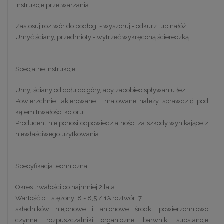
Instrukcje przetwarzania
Zastosuj roztwór do podłogi - wyszoruj - odkurz lub nałóż.
Umyć ściany, przedmioty - wytrzeć wykręconą ściereczką.
Specjalne instrukcje
Umyj ściany od dołu do góry, aby zapobiec spływaniu łez.
Powierzchnie lakierowane i malowane należy sprawdzić pod
kątem trwałości koloru.
Producent nie ponosi odpowiedzialności za szkody wynikające z
niewłaściwego użytkowania.
Specyfikacja techniczna
Okres trwałości co najmniej 2 lata
Wartość pH stężony: 8 - 8,5 / 1% roztwór: 7
składników niejonowe i anionowe środki powierzchniowo
czynne, rozpuszczalniki organiczne, barwnik, substancje